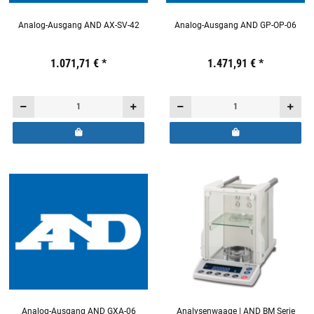
Analog-Ausgang AND AX-SV-42
Analog-Ausgang AND GP-OP-06
Preis:
19,44 €
1.071,71 €
inkl. 19% USt.
*
Preis:
19,44 €
1.471,91 €
inkl. 19% USt.
*
Analog-Ausgang AND GXA-06
Analysenwaage | AND BM Serie