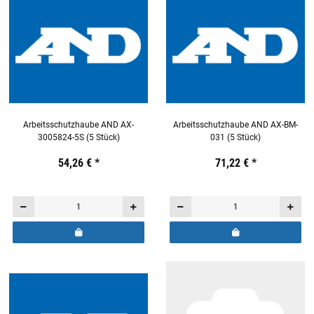
Arbeitsschutzhaube AND AX-
Arbeitsschutzhaube AND AX-BM-
3005824-5S (5 Stück)
031 (5 Stück)
Preis:
19,44 €
54,26 €
inkl. 19% USt.
*
Preis:
19,44 €
71,22 €
inkl. 19% USt.
*