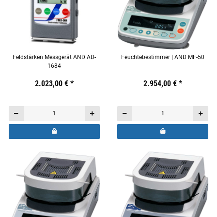
Feldstärken Messgerät AND AD-
Feuchtebestimmer | AND MF-50
1684
Preis:
19,44 €
2.023,00 €
inkl. 19% USt.
*
Preis:
19,44 €
2.954,00 €
inkl. 19% USt.
*