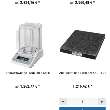
Preis:
19,44 €
2.834,16 €
inkl. 19% USt.
*
Preis:
19,44 €
2.360,48 €
inkl. 19% USt.
*
ab
ab
Analysenwaage | AND HR-A Serie
Anti-Vibrations-Tisch AND AD-1671
Preis:
19,44 €
1.262,77 €
inkl. 19% USt.
*
Preis:
19,44 €
1.216,42 €
inkl. 19% USt.
*
ab