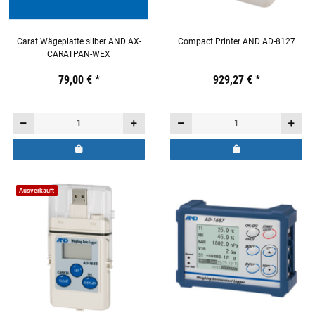
Carat Wägeplatte silber AND AX-
Compact Printer AND AD-8127
CARATPAN-WEX
Preis:
19,44 €
79,00 €
inkl. 19% USt.
*
Preis:
19,44 €
929,27 €
inkl. 19% USt.
*
Ausverkauft