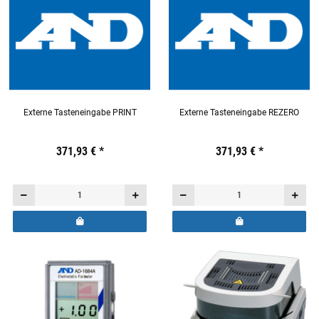
Externe Tasteneingabe PRINT
Externe Tasteneingabe REZERO
Preis:
19,44 €
371,93 €
inkl. 19% USt.
*
Preis:
19,44 €
371,93 €
inkl. 19% USt.
*