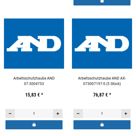
Arbeitsschutzhaube AND
Arbeitsschutzhaube AND AX-
07:3004753
073007197-S (5 Stück)
Preis:
19,44 €
15,83 €
inkl. 19% USt.
*
Preis:
19,44 €
76,87 €
inkl. 19% USt.
*