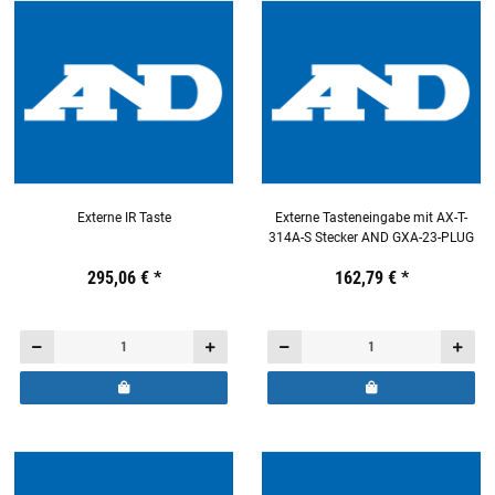
Externe IR Taste
Externe Tasteneingabe mit AX-T-
314A-S Stecker AND GXA-23-PLUG
Preis:
19,44 €
295,06 €
inkl. 19% USt.
*
Preis:
19,44 €
162,79 €
inkl. 19% USt.
*