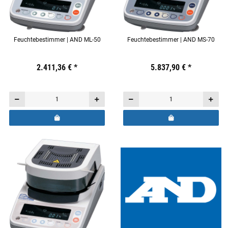
Feuchtebestimmer | AND ML-50
Feuchtebestimmer | AND MS-70
Preis:
19,44 €
2.411,36 €
inkl. 19% USt.
*
Preis:
19,44 €
5.837,90 €
inkl. 19% USt.
*