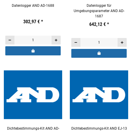
Datenlogger AND AD-1688
Datenlogger für
Umgebungsparameter AND AD-
1687
Preis:
19,44 €
302,97 €
inkl. 19% USt.
*
Preis:
19,44 €
642,12 €
inkl. 19% USt.
*
Dichtebestimmungs-Kit AND AD-
Dichtebestimmungs-Kit AND EJ-13