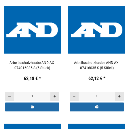
Arbeitsschutzhaube AND AX-
Arbeitsschutzhaube AND AX-
074016035-S (5 Stück)
07416035-S (5 Stück)
Preis:
19,44 €
62,18 €
inkl. 19% USt.
*
Preis:
19,44 €
62,12 €
inkl. 19% USt.
*