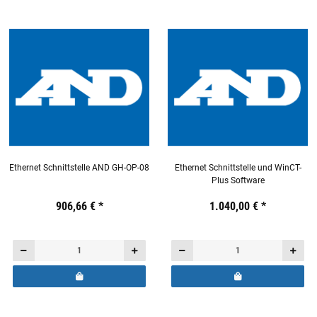
Ethernet Schnittstelle AND GH-OP-08
Ethernet Schnittstelle und WinCT-
Plus Software
Preis:
19,44 €
906,66 €
inkl. 19% USt.
*
Preis:
19,44 €
1.040,00 €
inkl. 19% USt.
*