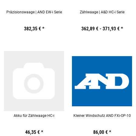
Präzisionswaage | AND EW-i Serie
Zählwaage | A&D HC-i Serie
Preis:
19,44 €
382,35 €
inkl. 19% USt.
*
Preis:
362,89 € -
19,44 €
inkl. 19% USt.
371,93 €
*
Akku für Zählwaage HC-i
Kleiner Windschutz AND FXi-OP-10
Preis:
19,44 €
46,35 €
inkl. 19% USt.
*
Preis:
19,44 €
86,00 €
inkl. 19% USt.
*