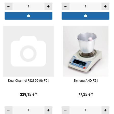
Dual Channel RS232C für FC-i
Eichung AND FZ-i
Preis:
19,44 €
339,15 €
inkl. 19% USt.
*
Preis:
19,44 €
77,35 €
inkl. 19% USt.
*