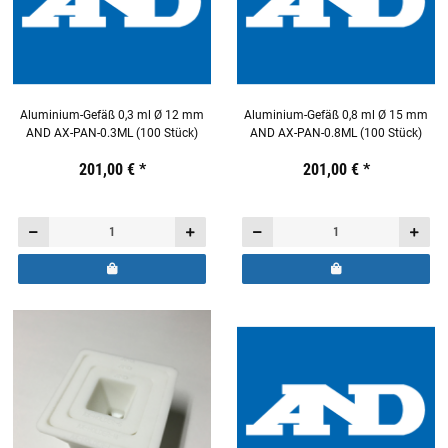
Aluminium-Gefäß 0,3 ml Ø 12 mm
Aluminium-Gefäß 0,8 ml Ø 15 mm
AND AX-PAN-0.3ML (100 Stück)
AND AX-PAN-0.8ML (100 Stück)
Preis:
19,44 €
201,00 €
inkl. 19% USt.
*
Preis:
19,44 €
201,00 €
inkl. 19% USt.
*