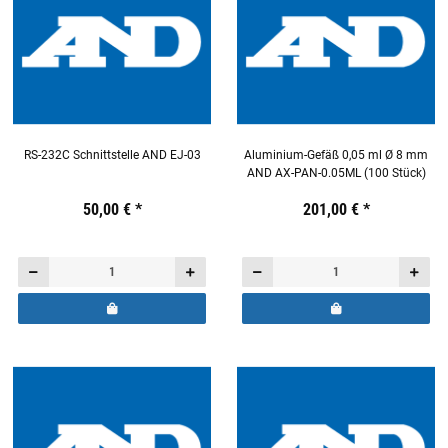
RS-232C Schnittstelle AND EJ-03
Aluminium-Gefäß 0,05 ml Ø 8 mm
AND AX-PAN-0.05ML (100 Stück)
Preis:
19,44 €
50,00 €
inkl. 19% USt.
*
Preis:
19,44 €
201,00 €
inkl. 19% USt.
*