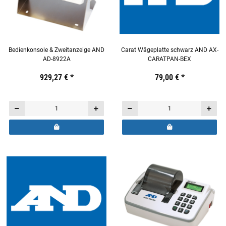
Bedienkonsole & Zweitanzeige AND
Carat Wägeplatte schwarz AND AX-
AD-8922A
CARATPAN-BEX
Preis:
19,44 €
929,27 €
inkl. 19% USt.
*
Preis:
19,44 €
79,00 €
inkl. 19% USt.
*