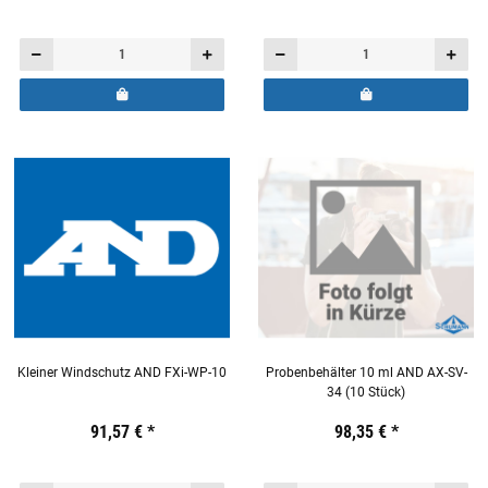
Kleiner Windschutz AND FXi-WP-10
Probenbehälter 10 ml AND AX-SV-
34 (10 Stück)
Preis:
19,44 €
91,57 €
inkl. 19% USt.
*
Preis:
19,44 €
98,35 €
inkl. 19% USt.
*