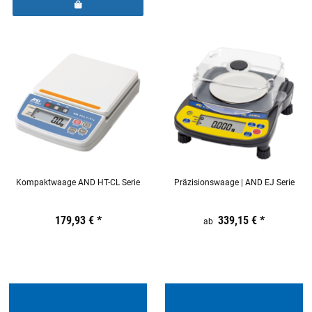
Kompaktwaage AND HT-CL Serie
Präzisionswaage | AND EJ Serie
Preis:
19,44 €
179,93 €
inkl. 19% USt.
*
Preis:
19,44 €
inkl. 19% USt.
339,15 €
*
ab