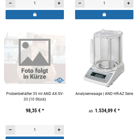
Probenbehälter 35 ml AND AX-SV-
Analysenwaage | AND HR-AZ Serie
33 (10 Stück)
Preis:
19,44 €
98,35 €
inkl. 19% USt.
*
Preis:
19,44 €
1.534,09 €
inkl. 19% USt.
*
ab