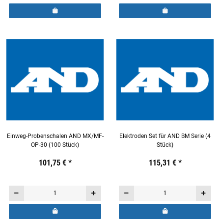
Einweg-Probenschalen AND MX/MF-
Elektroden Set für AND BM Serie (4
OP-30 (100 Stück)
Stück)
Preis:
19,44 €
101,75 €
inkl. 19% USt.
*
Preis:
19,44 €
115,31 €
inkl. 19% USt.
*