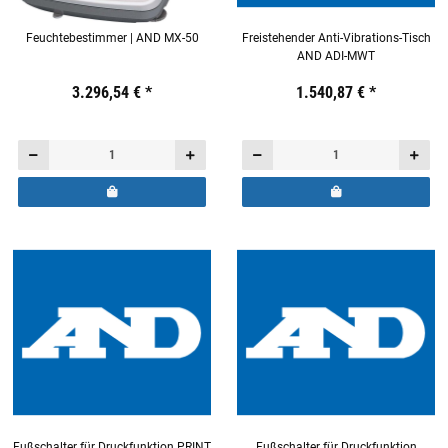
Feuchtebestimmer | AND MX-50
Freistehender Anti-Vibrations-Tisch
AND ADI-MWT
Preis:
19,44 €
3.296,54 €
inkl. 19% USt.
*
Preis:
19,44 €
1.540,87 €
inkl. 19% USt.
*
Fußschalter für Druckfunktion PRINT
Fußschalter für Druckfunktion