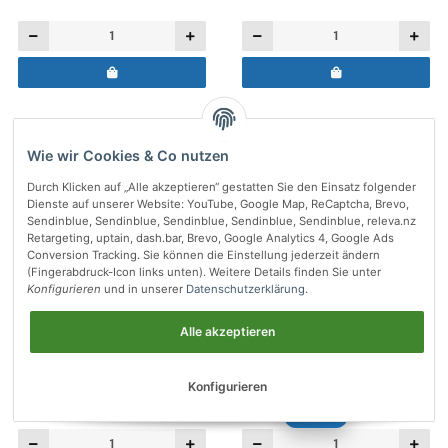
Wie wir Cookies & Co nutzen
Durch Klicken auf „Alle akzeptieren“ gestatten Sie den Einsatz folgender
Dienste auf unserer Website: YouTube, Google Map, ReCaptcha, Brevo,
Sendinblue, Sendinblue, Sendinblue, Sendinblue, Sendinblue, releva.nz
Retargeting, uptain, dash.bar, Brevo, Google Analytics 4, Google Ads
Conversion Tracking. Sie können die Einstellung jederzeit ändern
(Fingerabdruck-Icon links unten). Weitere Details finden Sie unter
Konfigurieren
und in unserer
Datenschutzerklärung
.
Glasfaserfilter Ø 70 mm AND
Glasfaserfilter Ø 78 mm AND
Alle akzeptieren
MX/MF-OP-32-1 (100 Stück)
MX/MF-OP-32-2 (100 Stück)
Preis:
19,44 €
137,92 €
inkl. 19% USt.
*
Preis:
19,44 €
137,92 €
inkl. 19% USt.
*
Konfigurieren