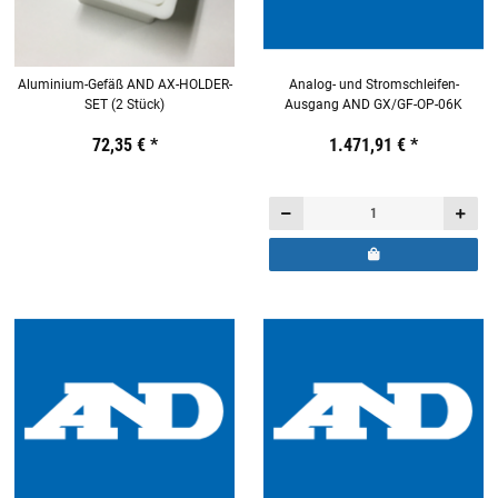
Aluminium-Gefäß AND AX-HOLDER-
Analog- und Stromschleifen-
SET (2 Stück)
Ausgang AND GX/GF-OP-06K
Preis:
19,44 €
72,35 €
inkl. 19% USt.
*
Preis:
19,44 €
1.471,91 €
inkl. 19% USt.
*