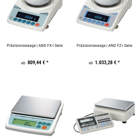
Präzisionswaage | AND FX-i Serie
Präzisionswaage | AND FZ-i Serie
Preis:
19,44 €
inkl. 19% USt.
809,44 €
*
Preis:
19,44 €
1.033,28 €
inkl. 19% USt.
*
ab
ab