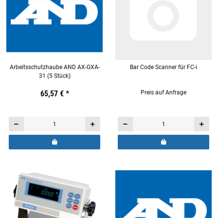
Arbeitsschutzhaube AND AX-GXA-
Bar Code Scanner für FC-i
31 (5 Stück)
Preis:
19,44 €
65,57 €
inkl. 19% USt.
*
Preis:
19,44 €
Preis auf Anfrage
inkl. 19% USt.