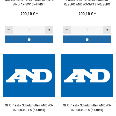
AND AX-SW137-PRINT
REZERO AND AX-SW137-REZERO
Preis:
19,44 €
200,10 €
inkl. 19% USt.
*
Preis:
19,44 €
200,10 €
inkl. 19% USt.
*
GFX Plastik Schutzhüllen AND AX-
GFX Plastik Schutzhüllen AND AX-
073003691-S (5 Stück)
073003692-S (5 Stück)