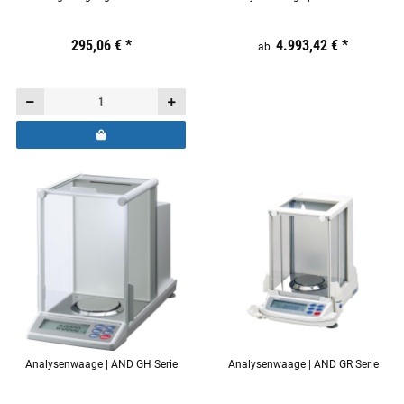
Preis:
19,44 €
295,06 €
inkl. 19% USt.
*
Preis:
19,44 €
4.993,42 €
inkl. 19% USt.
*
ab
Analysenwaage | AND GH Serie
Analysenwaage | AND GR Serie