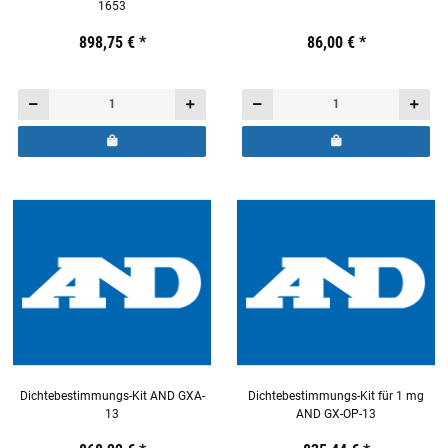
1653
Preis:
19,44 €
898,75 €
inkl. 19% USt.
*
Preis:
19,44 €
86,00 €
inkl. 19% USt.
*
Dichtebestimmungs-Kit AND GXA-
Dichtebestimmungs-Kit für 1 mg
13
AND GX-OP-13