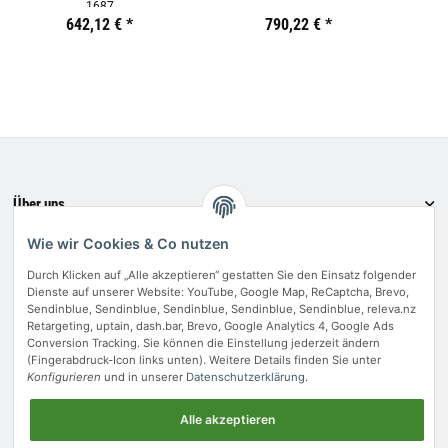
1687
Preis:
19,44 €
642,12 €
inkl. 19% USt.
*
Preis:
19,44 €
790,22 €
inkl. 19% USt.
*
Preis:
19,44
€
inkl.
19%
USt.
Über uns
Informationen
Wie wir Cookies & Co nutzen
Bewerten Sie uns
Durch Klicken auf „Alle akzeptieren“ gestatten Sie den Einsatz folgender
Dienste auf unserer Website: YouTube, Google Map, ReCaptcha, Brevo,
Zahlungsmethoden
Sendinblue, Sendinblue, Sendinblue, Sendinblue, Sendinblue, releva.nz
Retargeting, uptain, dash.bar, Brevo, Google Analytics 4, Google Ads
Conversion Tracking. Sie können die Einstellung jederzeit ändern
(Fingerabdruck-Icon links unten). Weitere Details finden Sie unter
Konfigurieren
und in unserer
Datenschutzerklärung
.
Vertrag widerrufen
Alle akzeptieren