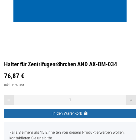
Halter für Zentrifugenröhrchen AND AX-BM-034
76,87 €
Preis:
19,44 €
inkl. 19% USt.
inkl. 19% USt.
In den Warenkorb
x
Falls Sie mehr als 15 Einheiten von diesem Produkt erwerben wollen,
kontaktieren Sie uns bitte.