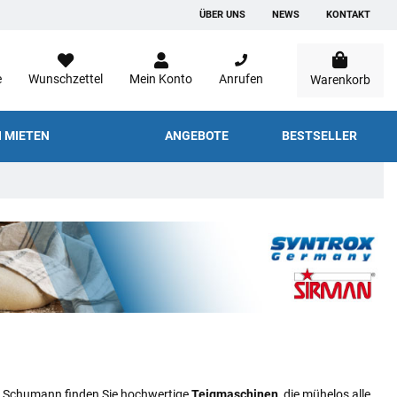
ÜBER UNS
NEWS
KONTAKT
e
Wunschzettel
Mein Konto
Anrufen
Warenkorb
 MIETEN
ANGEBOTE
BESTSELLER
Bei Schumann finden Sie hochwertige
Teigmaschinen
, die mühelos alle