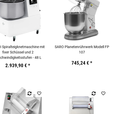
 Spiralteigknetmaschine mit
SARO Planetenrührwerk Modell FP
fixer Schüssel und 2
107
chwindigkeitsstufen - 48 L
Preis:
19,44 €
inkl. 19% USt.
745,24 €
*
19,44 €
inkl. 19% USt.
2.939,90 €
*