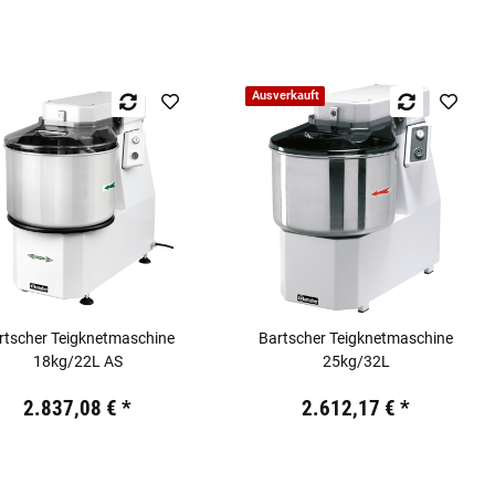
Ausverkauft
rtscher Teigknetmaschine
Bartscher Teigknetmaschine
18kg/22L AS
25kg/32L
19,44 €
inkl. 19% USt.
Preis:
19,44 €
inkl. 19% USt.
2.837,08 €
*
2.612,17 €
*