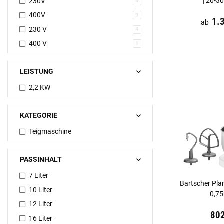
| 20-30
230V
8
400V
9
Preis:
19,44 €
in
1.
ab
230 V
4
400 V
1
LEISTUNG
2,2 KW
KATEGORIE
Teigmaschine
PASSINHALT
7 Liter
Bartscher Pl
10 Liter
0,75
12 Liter
Preis:
19,44 €
in
80
16 Liter