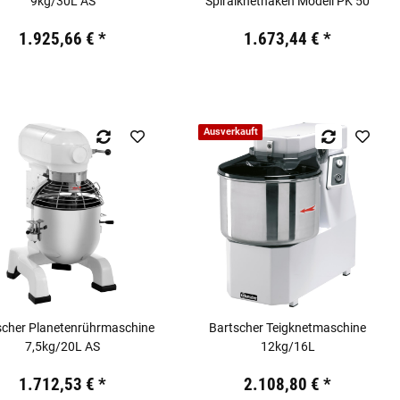
9kg/30L AS
Spiralknethaken Modell PK 50
19,44 €
inkl. 19% USt.
Preis:
19,44 €
inkl. 19% USt.
1.925,66 €
*
1.673,44 €
*
Ausverkauft
scher Planetenrührmaschine
Bartscher Teigknetmaschine
7,5kg/20L AS
12kg/16L
19,44 €
inkl. 19% USt.
Preis:
19,44 €
inkl. 19% USt.
1.712,53 €
*
2.108,80 €
*