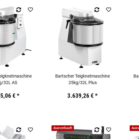
Teigknetmaschine
Bartscher Teigknetmaschine
Ba
g/32L AS
25kg/32L Plus
kl. 19% USt.
Preis:
19,44 €
inkl. 19% USt.
Preis:
25,06 €
*
3.639,26 €
*
Ausverkauft
Ausv