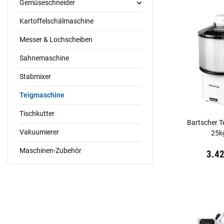
Gemüseschneider
Kartoffelschälmaschine
Messer & Lochscheiben
Sahnemaschine
Stabmixer
Teigmaschine
Tischkutter
Bartscher 
Vakuumierer
25k
Maschinen-Zubehör
Preis:
19,44 €
in
3.4