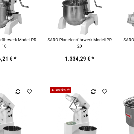
rührwerk Modell PR
SARO Planetenrührwerk Modell PR
SARO 
10
20
kl. 19% USt.
Preis:
19,44 €
inkl. 19% USt.
Preis:
6,21 €
*
1.334,29 €
*
Ausverkauft