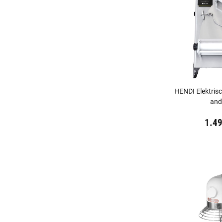
HENDI Elektrisc
and
Preis:
19,44 €
in
1.4