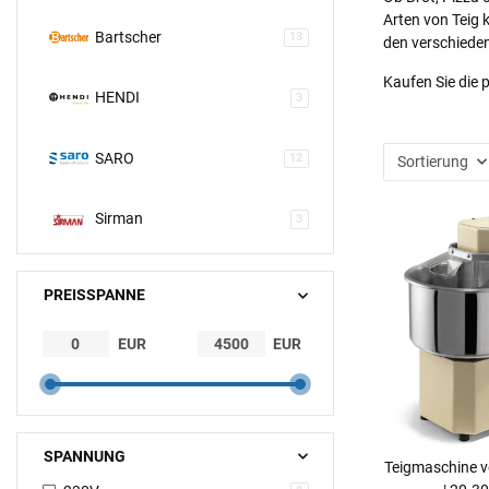
Arten von Teig 
Bartscher
13
den verschiede
Kaufen Sie die 
HENDI
3
SARO
12
Sortierung
Sirman
3
PREISSPANNE
EUR
EUR
SPANNUNG
Teigmaschine v