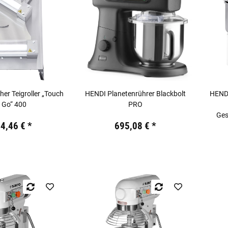
her Teigroller „Touch
HENDI Planetenrührer Blackbolt
HENDI
 Go“ 400
PRO
Ges
kl. 19% USt.
Preis:
19,44 €
inkl. 19% USt.
94,46 €
*
695,08 €
*
Preis: