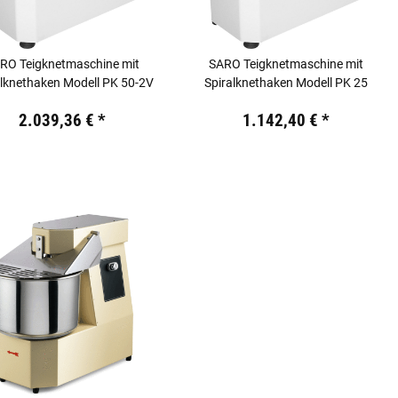
RO Teigknetmaschine mit
SARO Teigknetmaschine mit
alknethaken Modell PK 50-2V
Spiralknethaken Modell PK 25
19,44 €
inkl. 19% USt.
Preis:
19,44 €
inkl. 19% USt.
2.039,36 €
*
1.142,40 €
*