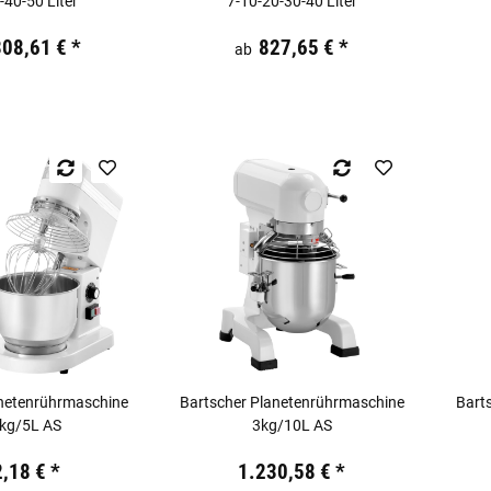
-40-50 Liter
7-10-20-30-40 Liter
kl. 19% USt.
Preis:
19,44 €
inkl. 19% USt.
Preis:
308,61 €
*
827,65 €
*
ab
anetenrührmaschine
Bartscher Planetenrührmaschine
Bart
kg/5L AS
3kg/10L AS
kl. 19% USt.
Preis:
19,44 €
inkl. 19% USt.
Preis:
2,18 €
*
1.230,58 €
*