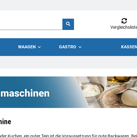
Vergleichslist
WAAGEN
GASTRO
KASSEN
hine
oder Kuchen, ein guter Teig ist die Voraussetzung für gute Backwaren. 