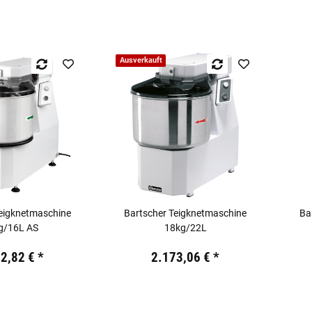
Ausverkauft
Teigknetmaschine
Bartscher Teigknetmaschine
Ba
g/16L AS
18kg/22L
kl. 19% USt.
Preis:
19,44 €
inkl. 19% USt.
Preis:
72,82 €
*
2.173,06 €
*