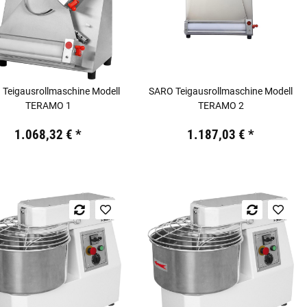
Teigausrollmaschine Modell
SARO Teigausrollmaschine Modell
TERAMO 1
TERAMO 2
19,44 €
inkl. 19% USt.
Preis:
19,44 €
inkl. 19% USt.
1.068,32 €
*
1.187,03 €
*