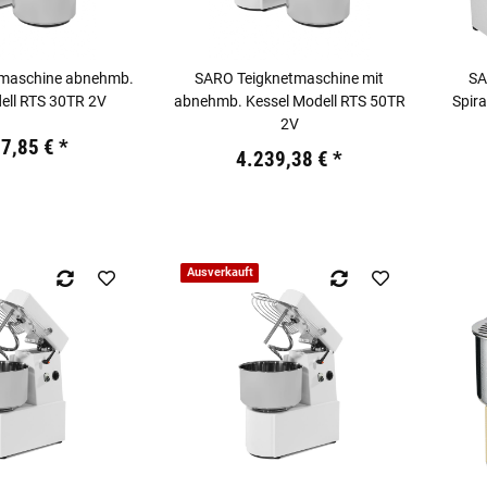
maschine abnehmb.
SARO Teigknetmaschine mit
SA
ell RTS 30TR 2V
abnehmb. Kessel Modell RTS 50TR
Spir
2V
kl. 19% USt.
Preis:
87,85 €
*
Preis:
19,44 €
inkl. 19% USt.
4.239,38 €
*
Ausverkauft