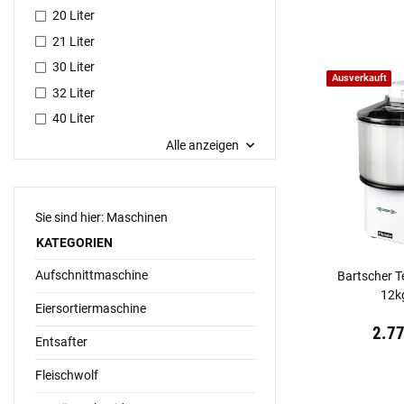
20 Liter
21 Liter
30 Liter
Ausverkauft
32 Liter
40 Liter
Alle anzeigen
Sie sind hier: Maschinen
KATEGORIEN
Aufschnittmaschine
Bartscher 
12k
Eiersortiermaschine
Preis:
19,44 €
in
2.7
Entsafter
Fleischwolf