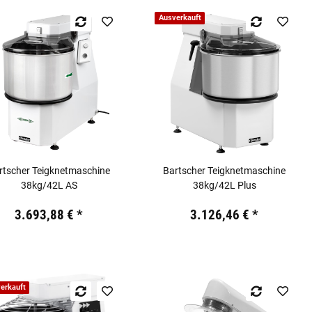
Ausverkauft
rtscher Teigknetmaschine
Bartscher Teigknetmaschine
38kg/42L AS
38kg/42L Plus
19,44 €
inkl. 19% USt.
Preis:
19,44 €
inkl. 19% USt.
3.693,88 €
*
3.126,46 €
*
erkauft