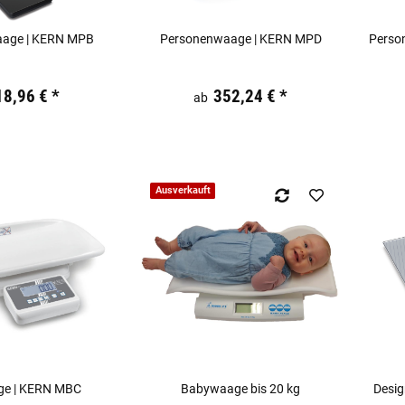
age | KERN MPB
Personenwaage | KERN MPD
Perso
kl. 19% USt.
Preis:
19,44 €
inkl. 19% USt.
Preis:
18,96 €
*
352,24 €
*
ab
Ausverkauft
e | KERN MBC
Babywaage bis 20 kg
Desi