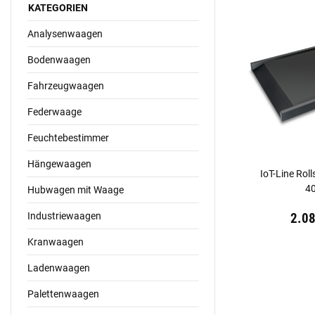
KATEGORIEN
Analysenwaagen
Bodenwaagen
Fahrzeugwaagen
Federwaage
Feuchtebestimmer
Hängewaagen
IoT-Line Ro
4
Hubwagen mit Waage
Industriewaagen
Preis:
19,44 €
in
2.0
Kranwaagen
Ladenwaagen
Palettenwaagen