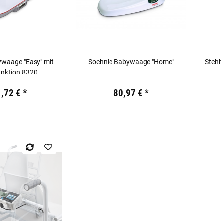
ywaage "Easy" mit
Soehnle Babywaage "Home"
Steh
unktion 8320
kl. 19% USt.
Preis:
19,44 €
inkl. 19% USt.
Preis:
1,72 €
*
80,97 €
*