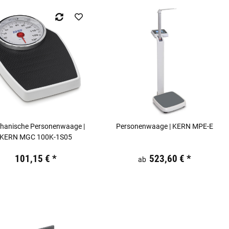
hanische Personenwaage |
Personenwaage | KERN MPE-E
KERN MGC 100K-1S05
19,44 €
inkl. 19% USt.
Preis:
19,44 €
inkl. 19% USt.
101,15 €
*
523,60 €
*
ab