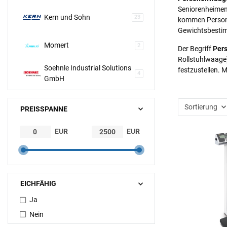
Seniorenheimen 
Kern und Sohn
23
kommen Person
Gewichtsbesti
Momert
2
Der Begriff
Per
Rollstuhlwaage)
Soehnle Industrial Solutions
festzustellen. 
4
GmbH
Sortierung
PREISSPANNE
EUR
EUR
EICHFÄHIG
Ja
Nein