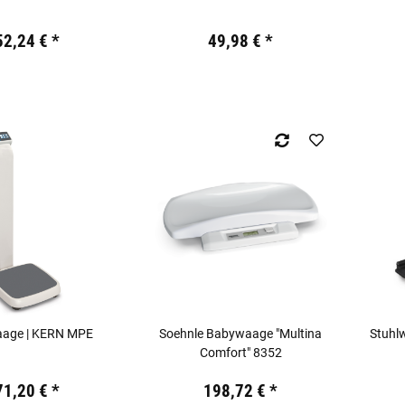
kl. 19% USt.
Preis:
19,44 €
inkl. 19% USt.
Preis:
52,24 €
*
49,98 €
*
age | KERN MPE
Soehnle Babywaage "Multina
Stuhl
Comfort" 8352
kl. 19% USt.
Preis:
19,44 €
inkl. 19% USt.
Preis:
71,20 €
*
198,72 €
*