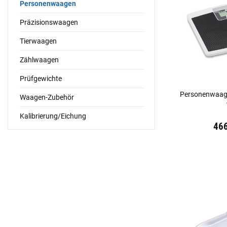
Personenwaagen
Präzisionswaagen
Tierwaagen
Zählwaagen
Prüfgewichte
Personenwaage
Waagen-Zubehör
Kalibrierung/Eichung
Preis:
19,44 €
in
46