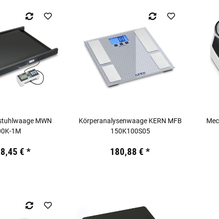
llstuhlwaage MWN
Körperanalysenwaage KERN MFB
Mec
00K-1M
150K100S05
kl. 19% USt.
Preis:
19,44 €
inkl. 19% USt.
Preis:
88,45 €
*
180,88 €
*