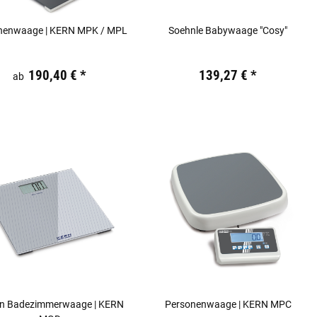
nenwaage | KERN MPK / MPL
Soehnle Babywaage "Cosy"
19,44 €
inkl. 19% USt.
Preis:
19,44 €
inkl. 19% USt.
190,40 €
*
139,27 €
*
ab
gn Badezimmerwaage | KERN
Personenwaage | KERN MPC