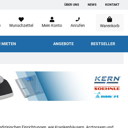
ÜBER UNS
NEWS
KONTAKT
e
Wunschzettel
Mein Konto
Anrufen
Warenkorb
 MIETEN
ANGEBOTE
BESTSELLER
dizinischen Einrichtungen, wie Krankenhäusern, Arztpraxen und