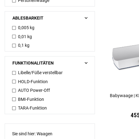
Personenwaage
ABLESBARKEIT
0,005 kg
0,01 kg
0,1 kg
FUNKTIONALITÄTEN
Libelle/Füße verstellbar
HOLD-Funktion
AUTO Power-Off
Babywaage | 
BMI-Funktion
TARA-Funktion
Preis:
19,44 €
in
45
Sie sind hier: Waagen