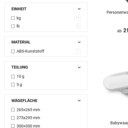
EINHEIT
Personenwa
kg
18
lb
5
Preis:
19,44 €
in
2
ab
MATERIAL
ABS-Kunststoff
1
TEILUNG
10 g
5 g
WÄGEFLÄCHE
265×265 mm
275x295 mm
Babywaag
300×300 mm