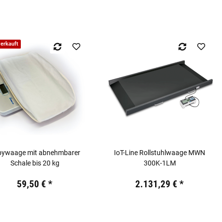
erkauft
bywaage mit abnehmbarer
IoT-Line Rollstuhlwaage MWN
Schale bis 20 kg
300K-1LM
19,44 €
inkl. 19% USt.
Preis:
19,44 €
inkl. 19% USt.
59,50 €
*
2.131,29 €
*