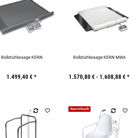
Rollstuhlwaage KERN
Rollstuhlwaage KERN MWA
19,44 €
inkl. 19% USt.
Preis:
19,44 €
inkl. 19% USt.
1.499,40 €
*
1.570,80 € -
1.608,88 €
*
Ausverkauft