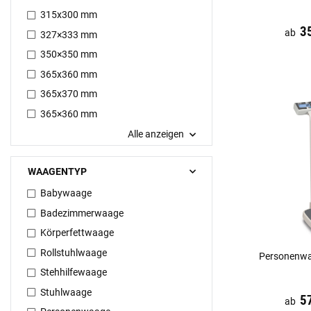
315x300 mm
Preis:
19,44 €
in
3
ab
327×333 mm
350×350 mm
365x360 mm
365x370 mm
365×360 mm
Alle anzeigen
WAAGENTYP
Babywaage
Badezimmerwaage
Körperfettwaage
Rollstuhlwaage
Personenwa
Stehhilfewaage
Stuhlwaage
Preis:
19,44 €
in
5
ab