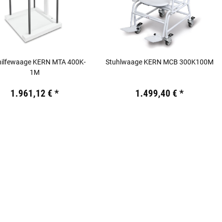
hilfewaage KERN MTA 400K-
Stuhlwaage KERN MCB 300K100M
1M
19,44 €
inkl. 19% USt.
Preis:
19,44 €
inkl. 19% USt.
1.961,12 €
*
1.499,40 €
*