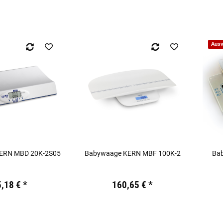
Ausv
KERN MBD 20K-2S05
Babywaage KERN MBF 100K-2
Ba
kl. 19% USt.
Preis:
19,44 €
inkl. 19% USt.
Preis:
5,18 €
*
160,65 €
*