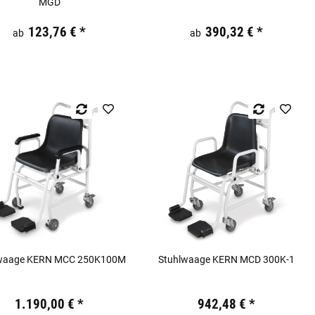
MGD
19,44 €
inkl. 19% USt.
Preis:
19,44 €
inkl. 19% USt.
123,76 €
*
390,32 €
*
ab
ab
waage KERN MCC 250K100M
Stuhlwaage KERN MCD 300K-1
19,44 €
inkl. 19% USt.
Preis:
19,44 €
inkl. 19% USt.
1.190,00 €
*
942,48 €
*