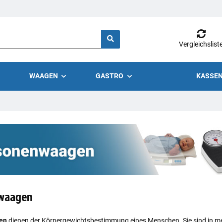
Vergleichslist
WAAGEN
GASTRO
KASSEN
waagen
en
dienen der Körpergewichtsbestimmung eines Menschen. Sie sind in me