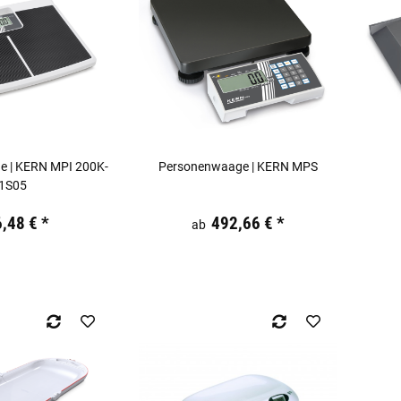
 | KERN MPI 200K-
Personenwaage | KERN MPS
1S05
kl. 19% USt.
Preis:
19,44 €
inkl. 19% USt.
Preis:
6,48 €
*
492,66 €
*
ab