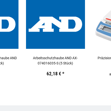
zhaube AND
Arbeitsschutzhaube AND AX-
Präzisio
ck)
074016035-S (5 Stück)
.
Preis:
19,44 €
inkl. 19% USt.
Preis:
19,44
62,18 €
*