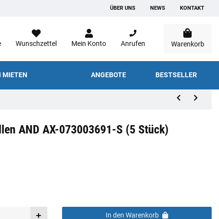
ÜBER UNS
NEWS
KONTAKT
e
Wunschzettel
Mein Konto
Anrufen
Warenkorb
 MIETEN
ANGEBOTE
BESTSELLER
üllen AND AX-073003691-S (5 Stück)
In den Warenkorb