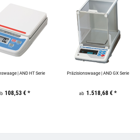
nswaage | AND HT Serie
Präzisionswaage | AND GX Serie
 €
inkl. 19% USt.
Preis:
19,44 €
inkl. 19% USt.
108,53 €
*
1.518,68 €
*
ab
ab