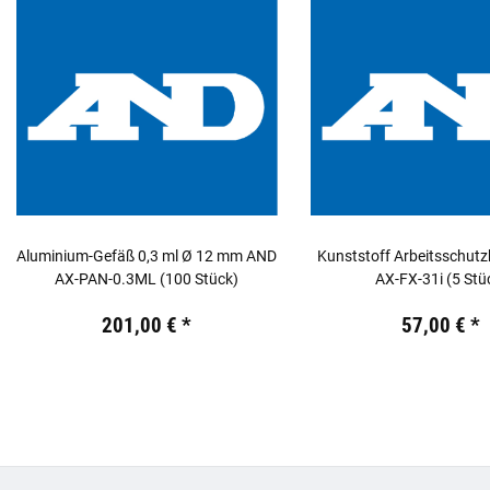
Aluminium-Gefäß 0,3 ml Ø 12 mm AND
Kunststoff Arbeitsschut
AX-PAN-0.3ML (100 Stück)
AX-FX-31i (5 Stü
Preis:
19,44 €
inkl. 19% USt.
Preis:
19,44 €
inkl. 19% USt
201,00 €
*
57,00 €
*