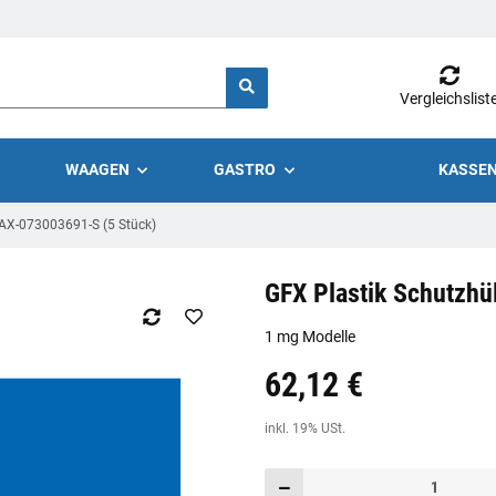
Vergleichslist
WAAGEN
GASTRO
KASSEN
 AX-073003691-S (5 Stück)
GFX Plastik Schutzh
1 mg Modelle
62,12 €
Preis:
19,44 €
inkl. 19% USt.
inkl. 19% USt.