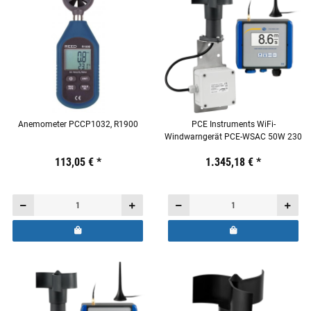
Anemometer PCCP1032, R1900
PCE Instruments WiFi-
Windwarngerät PCE-WSAC 50W 230
Preis:
19,44 €
113,05 €
inkl. 19% USt.
*
Preis:
19,44 €
1.345,18 €
inkl. 19% USt.
*