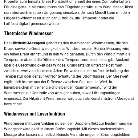
Propeller zum Einsatz. Diese Konstruktion ähnelt der eines Computer-Lüfters.
Für eine genaue Messung muss das Flügelrad parallel zum Wind stehen, lässt
sich aber auch in rauen Umgebung einsetzen. Je nach Modell kann mit dem
Flügelrad-Windmesser auch der Luftdruck, die Temperatur oder die
Luftfeuchtigkeit gemessen werden.
Thermische Windmesser
Das
Hitzdraht-Messgerät
gehört zu den thermischen Windmessern, die den
Druck, sowie die Geschwindigkeit des Windes messen. Bei der Messung wird
ein feiner Draht erhitzt und in den Wind gehalten. Durch den Wind nimmt die
Temperatur ab und die Differenz des Temperaturunterschiedes gibt Auskunft
über die Geschwindigkeit des Windes. Grundsätzlich unterscheidet man
zwischen zwei verschiedenen Arten: Entweder der zur Aufrechterhaltung der
Temperatur oder der zur Aufrechterhaltung des Stromflusses. Der Messwert
ergibt sich immer aus der Differenz zwischen Soll- und Ist-Wert. In
Innenbereichen mit einer gleichbleibenden Raumtemperatur wird der
Windmesser zur Kontrolle von Abzugshauben, sowie Lüftungsanlagen
eingesetzt. Der Hitzdraht-Windmesser wird auch als Konstantstrom-Messgerät
bezeichnet.
Windmesser mit Laserfunktion
Windmesser mit Laserfunktion
nutzen den Doppler-Effekt zur Bestimmung der
Windgeschwindigkeit in einem Strömungsfeld. Mit diesen hochsensiblen
Messgeräten lassen sich selbst kleinste Veränderungen in Strömungsfeldern