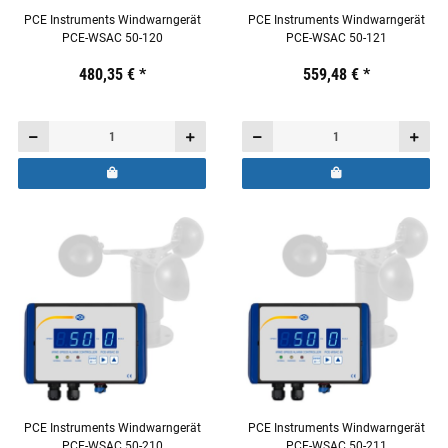
PCE Instruments Windwarngerät
PCE Instruments Windwarngerät
PCE-WSAC 50-120
PCE-WSAC 50-121
Preis:
19,44 €
480,35 €
inkl. 19% USt.
*
Preis:
19,44 €
559,48 €
inkl. 19% USt.
*
PCE Instruments Windwarngerät
PCE Instruments Windwarngerät
PCE-WSAC 50-210
PCE-WSAC 50-211