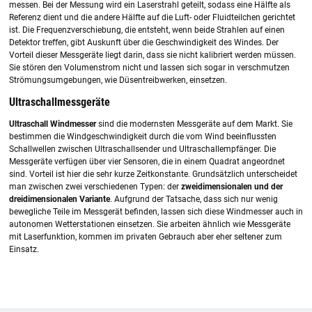
messen. Bei der Messung wird ein Laserstrahl geteilt, sodass eine Hälfte als
Referenz dient und die andere Hälfte auf die Luft- oder Fluidteilchen gerichtet
ist. Die Frequenzverschiebung, die entsteht, wenn beide Strahlen auf einen
Detektor treffen, gibt Auskunft über die Geschwindigkeit des Windes. Der
Vorteil dieser Messgeräte liegt darin, dass sie nicht kalibriert werden müssen.
Sie stören den Volumenstrom nicht und lassen sich sogar in verschmutzen
Strömungsumgebungen, wie Düsentreibwerken, einsetzen.
Ultraschallmessgeräte
Ultraschall Windmesser
sind die modernsten Messgeräte auf dem Markt. Sie
bestimmen die Windgeschwindigkeit durch die vom Wind beeinflussten
Schallwellen zwischen Ultraschallsender und Ultraschallempfänger. Die
Messgeräte verfügen über vier Sensoren, die in einem Quadrat angeordnet
sind. Vorteil ist hier die sehr kurze Zeitkonstante. Grundsätzlich unterscheidet
man zwischen zwei verschiedenen Typen: der
zweidimensionalen und der
dreidimensionalen Variante
. Aufgrund der Tatsache, dass sich nur wenig
bewegliche Teile im Messgerät befinden, lassen sich diese Windmesser auch in
autonomen Wetterstationen einsetzen. Sie arbeiten ähnlich wie Messgeräte
mit Laserfunktion, kommen im privaten Gebrauch aber eher seltener zum
Einsatz.