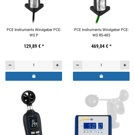
PCE Instruments Windgeber PCE-
PCE Instruments Windgeber PCE-
WS P
WS RS-485
Preis:
19,44 €
129,89 €
inkl. 19% USt.
*
Preis:
19,44 €
469,04 €
inkl. 19% USt.
*