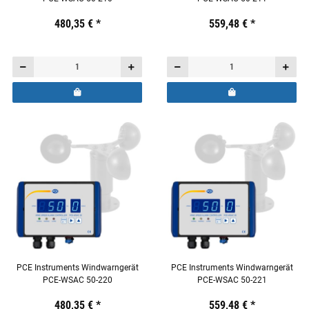
Preis:
19,44 €
480,35 €
inkl. 19% USt.
*
Preis:
19,44 €
559,48 €
inkl. 19% USt.
*
PCE Instruments Windwarngerät
PCE Instruments Windwarngerät
PCE-WSAC 50-220
PCE-WSAC 50-221
Preis:
19,44 €
480,35 €
inkl. 19% USt.
*
Preis:
19,44 €
559,48 €
inkl. 19% USt.
*