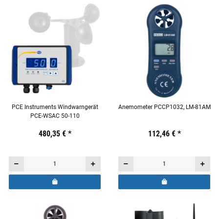
PCE Instruments Windwarngerät
Anemometer PCCP1032, LM-81AM
PCE-WSAC 50-110
Preis:
19,44 €
480,35 €
inkl. 19% USt.
*
Preis:
19,44 €
112,46 €
inkl. 19% USt.
*