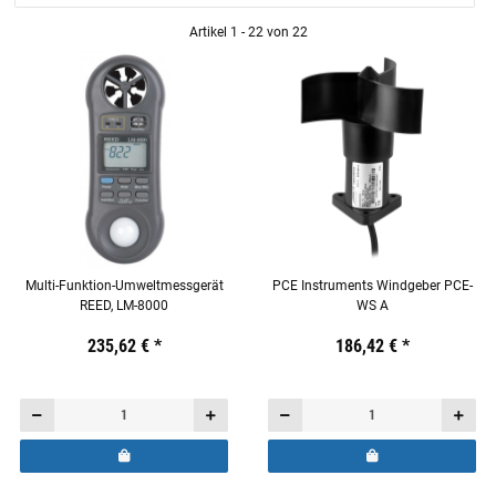
Artikel 1 - 22 von 22
Multi-Funktion-Umweltmessgerät
PCE Instruments Windgeber PCE-
REED, LM-8000
WS A
Preis:
19,44 €
235,62 €
inkl. 19% USt.
*
Preis:
19,44 €
186,42 €
inkl. 19% USt.
*