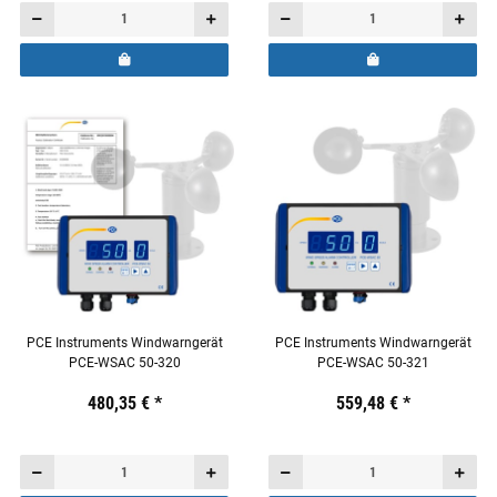
PCE Instruments Windwarngerät
PCE Instruments Windwarngerät
PCE-WSAC 50-320
PCE-WSAC 50-321
Preis:
19,44 €
480,35 €
inkl. 19% USt.
*
Preis:
19,44 €
559,48 €
inkl. 19% USt.
*