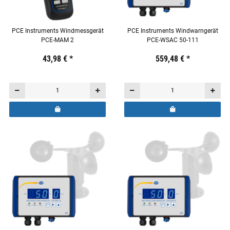
PCE Instruments Windmessgerät
PCE Instruments Windwarngerät
PCE-MAM 2
PCE-WSAC 50-111
Preis:
19,44 €
43,98 €
inkl. 19% USt.
*
Preis:
19,44 €
559,48 €
inkl. 19% USt.
*