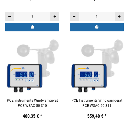
PCE Instruments Windwarngerät
PCE Instruments Windwarngerät
PCE-WSAC 50-310
PCE-WSAC 50-311
Preis:
19,44 €
480,35 €
inkl. 19% USt.
*
Preis:
19,44 €
559,48 €
inkl. 19% USt.
*