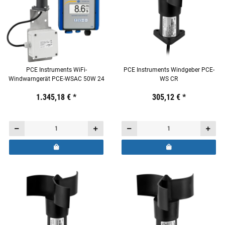
PCE Instruments WiFi-
PCE Instruments Windgeber PCE-
Windwarngerät PCE-WSAC 50W 24
WS CR
Preis:
19,44 €
1.345,18 €
inkl. 19% USt.
*
Preis:
19,44 €
305,12 €
inkl. 19% USt.
*