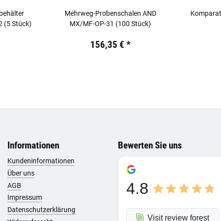
behälter
Mehrweg-Probenschalen AND
Komparat
 (5 Stück)
MX/MF-OP-31 (100 Stück)
.
Preis:
19,44 €
inkl. 19% USt.
Preis:
19,44
156,35 €
*
Informationen
Bewerten Sie uns
Kundeninformationen
Über uns
4.8
AGB
Impressum
Datenschutzerklärung
Visit review forest