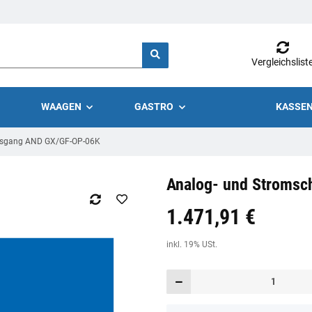
Vergleichslist
WAAGEN
GASTRO
KASSEN
Ausgang AND GX/GF-OP-06K
Analog- und Stromsc
1.471,91 €
Preis:
19,44 €
inkl. 19% USt.
inkl. 19% USt.