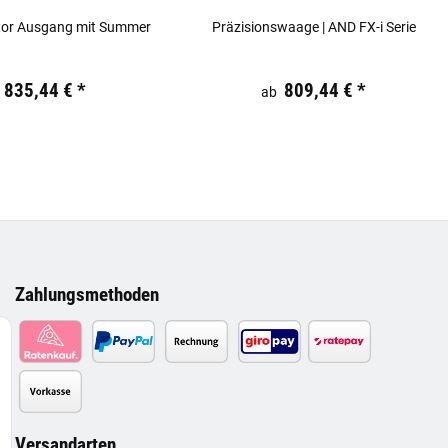
or Ausgang mit Summer
Präzisionswaage | AND FX-i Serie
 €
inkl. 19% USt.
Preis:
19,44 €
inkl. 19% USt.
835,44 €
*
809,44 €
*
ab
Zahlungsmethoden
Versandarten