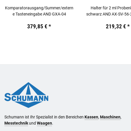
Komparatorausgang/Summer/extern
Halter für 2 ml Proben
e Tasteneingabe AND GXA-04
schwarz AND AX-SV-56-2
Preis:
19,44 €
inkl. 19% USt.
Preis:
19,44 €
inkl. 19% USt
379,85 €
*
219,32 €
*
Schumann ist Ihr Spezialist in den Bereichen
Kassen
,
Maschinen
,
Messtechnik
und
Waagen
.