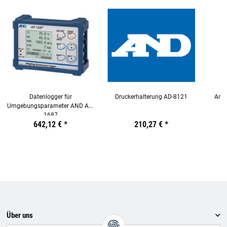
Datenlogger für
Druckerhalterung AD-8121
Anal
Umgebungsparameter AND AD-
1687
Preis:
19,44 €
642,12 €
inkl. 19% USt.
*
Preis:
19,44 €
210,27 €
inkl. 19% USt.
*
Preis:
19,44
€
inkl.
19%
USt.
Über uns