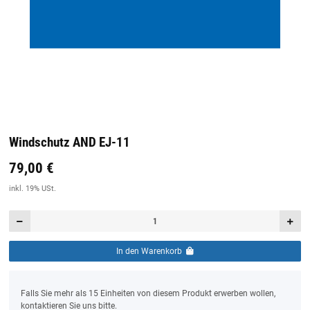
Windschutz AND EJ-11
79,00 €
Preis:
19,44 €
inkl. 19% USt.
inkl. 19% USt.
In den Warenkorb
x
Falls Sie mehr als 15 Einheiten von diesem Produkt erwerben wollen,
kontaktieren Sie uns bitte.