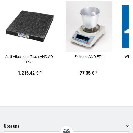
Anti-Vibrations-Tisch AND AD-
Eichung AND FZ-i
WinC
1671
Preis:
19,44 €
1.216,42 €
inkl. 19% USt.
*
Preis:
19,44 €
77,35 €
inkl. 19% USt.
*
Preis:
19,44
€
inkl.
19%
USt.
Über uns