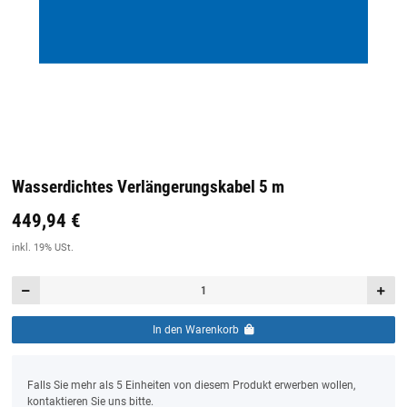
Wasserdichtes Verlängerungskabel 5 m
449,94 €
Preis:
19,44 €
inkl. 19% USt.
inkl. 19% USt.
In den Warenkorb
x
Falls Sie mehr als 5 Einheiten von diesem Produkt erwerben wollen,
kontaktieren Sie uns bitte.