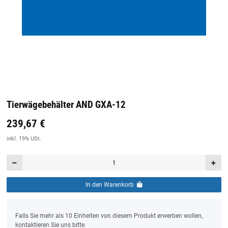
Tierwägebehälter AND GXA-12
239,67 €
Preis:
19,44 €
inkl. 19% USt.
inkl. 19% USt.
In den Warenkorb
x
Falls Sie mehr als 10 Einheiten von diesem Produkt erwerben wollen,
kontaktieren Sie uns bitte.