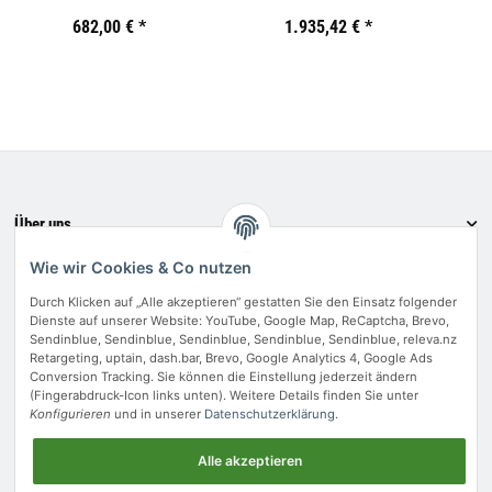
Preis:
19,44 €
682,00 €
inkl. 19% USt.
*
Preis:
19,44 €
1.935,42 €
inkl. 19% USt.
*
Preis:
19,44
€
inkl.
19%
USt.
Über uns
Informationen
Wie wir Cookies & Co nutzen
Bewerten Sie uns
Durch Klicken auf „Alle akzeptieren“ gestatten Sie den Einsatz folgender
Dienste auf unserer Website: YouTube, Google Map, ReCaptcha, Brevo,
Zahlungsmethoden
Sendinblue, Sendinblue, Sendinblue, Sendinblue, Sendinblue, releva.nz
Retargeting, uptain, dash.bar, Brevo, Google Analytics 4, Google Ads
Conversion Tracking. Sie können die Einstellung jederzeit ändern
(Fingerabdruck-Icon links unten). Weitere Details finden Sie unter
Konfigurieren
und in unserer
Datenschutzerklärung
.
Vertrag widerrufen
Alle akzeptieren