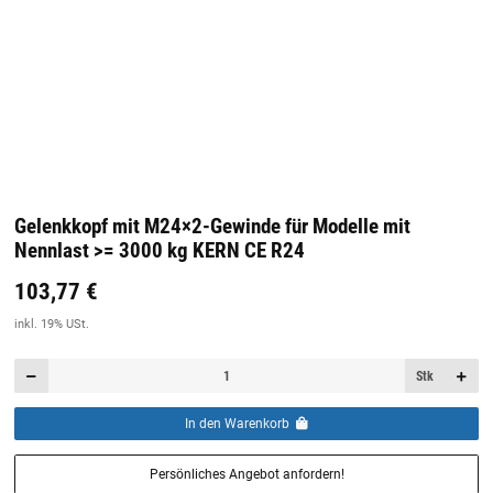
Gelenkkopf mit M24×2-Gewinde für Modelle mit
Nennlast >= 3000 kg KERN CE R24
103,77 €
Preis:
19,44 €
inkl. 19% USt.
inkl. 19% USt.
Stk
In den Warenkorb
Persönliches Angebot anfordern!