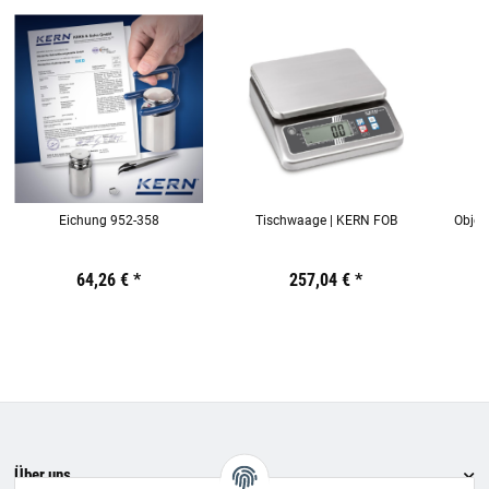
Eichung 952-358
Tischwaage | KERN FOB
Objekt
g
Preis:
19,44 €
64,26 €
inkl. 19% USt.
*
Preis:
19,44 €
257,04 €
inkl. 19% USt.
*
Preis:
19,44
€
inkl.
19%
USt.
Über uns