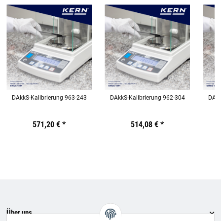
DAkkS-Kalibrierung 963-243
DAkkS-Kalibrierung 962-304
DAkk
Preis:
19,44 €
571,20 €
inkl. 19% USt.
*
Preis:
19,44 €
514,08 €
inkl. 19% USt.
*
Preis:
19,44
€
inkl.
19%
USt.
Über uns