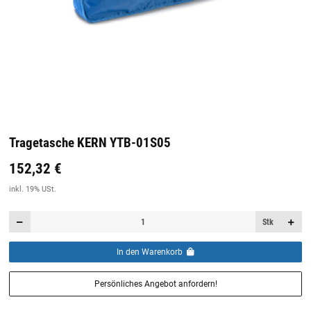
Tragetasche KERN YTB-01S05
152,32 €
Preis:
19,44 €
inkl. 19% USt.
inkl. 19% USt.
Stk
In den Warenkorb
Persönliches Angebot anfordern!