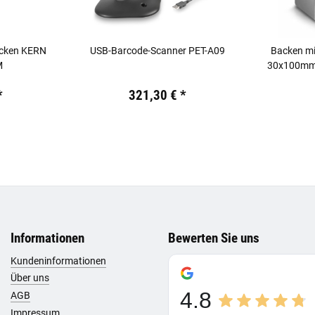
cken KERN
USB-Barcode-Scanner PET-A09
Backen mi
M
30x100mm 
.
Preis:
19,44 €
inkl. 19% USt.
Preis:
19,44
*
321,30 €
*
Informationen
Bewerten Sie uns
Kundeninformationen
Über uns
4.8
AGB
Impressum