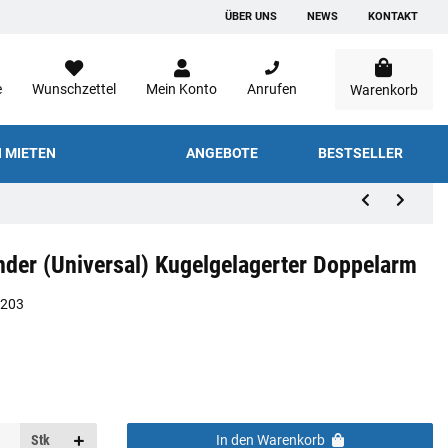
ÜBER UNS
NEWS
KONTAKT
e
Wunschzettel
Mein Konto
Anrufen
Warenkorb
 MIETEN
ANGEBOTE
BESTSELLER
der (Universal) Kugelgelagerter Doppelarm
5203
Stk
In den Warenkorb