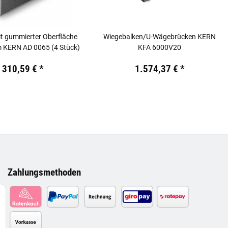
t gummierter Oberfläche
Wiegebalken/U-Wägebrücken KERN
KERN AD 0065 (4 Stück)
KFA 6000V20
 €
inkl. 19% USt.
Preis:
19,44 €
inkl. 19% USt.
310,59 €
*
1.574,37 €
*
Zahlungsmethoden