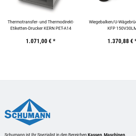
Thermotransfer- und Thermodirekt-
Wiegebalken/U-Wägebrü
Etiketten-Drucker KERN PET-A14
KFP 150V30L
Preis:
19,44 €
inkl. 19% USt.
Preis:
19,44 €
inkl. 19% USt
1.071,00 €
*
1.370,88 €
Schumann ist Ihr Spezialist in den Bereichen
Kassen
,
Maschinen
,