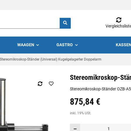
Vergleichslist
WAAGEN
GASTRO
KASSEN
Stereomikroskop-Ständer (Universal) Kugelgelagerter Doppelarm
Stereomikroskop-Stän
Stereomikroskop-Ständer OZB-A
875,84 €
Preis:
19,44 €
inkl. 19% USt.
inkl. 19% USt.