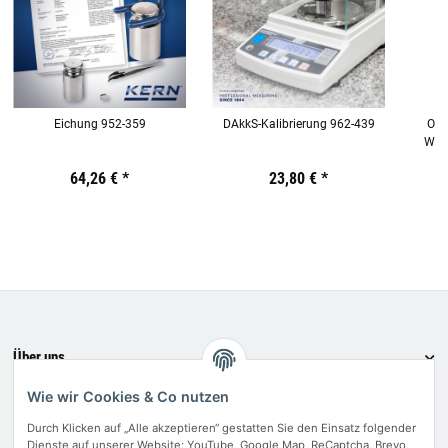
Eichung 952-359
DAkkS-Kalibrierung 962-439
Obje
Wass
Preis:
19,44 €
64,26 €
inkl. 19% USt.
*
Preis:
19,44 €
23,80 €
inkl. 19% USt.
*
Preis:
19,44
€
inkl.
19%
USt.
Über uns
Informationen
Wie wir Cookies & Co nutzen
Bewerten Sie uns
Durch Klicken auf „Alle akzeptieren“ gestatten Sie den Einsatz folgender
Dienste auf unserer Website: YouTube, Google Map, ReCaptcha, Brevo,