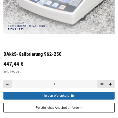
DAkkS-Kalibrierung 962-250
447,44 €
Preis:
19,44 €
inkl. 19% USt.
inkl. 19% USt.
Stk
In den Warenkorb
Persönliches Angebot anfordern!