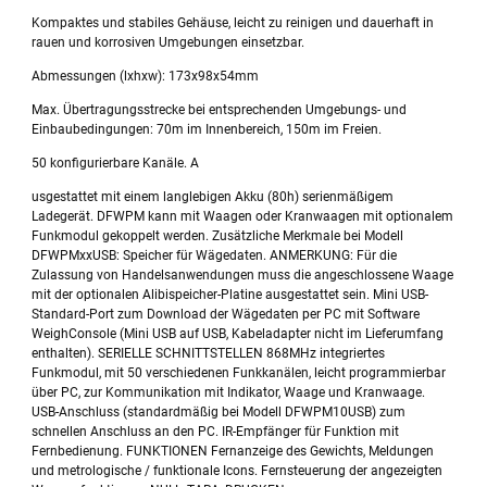
Kompaktes und stabiles Gehäuse, leicht zu reinigen und dauerhaft in
rauen und korrosiven Umgebungen einsetzbar.
Abmessungen (lxhxw): 173x98x54mm
Max. Übertragungsstrecke bei entsprechenden Umgebungs- und
Einbaubedingungen: 70m im Innenbereich, 150m im Freien.
50 konfigurierbare Kanäle. A
usgestattet mit einem langlebigen Akku (80h) serienmäßigem
Ladegerät. DFWPM kann mit Waagen oder Kranwaagen mit optionalem
Funkmodul gekoppelt werden. Zusätzliche Merkmale bei Modell
DFWPMxxUSB: Speicher für Wägedaten. ANMERKUNG: Für die
Zulassung von Handelsanwendungen muss die angeschlossene Waage
mit der optionalen Alibispeicher-Platine ausgestattet sein. Mini USB-
Standard-Port zum Download der Wägedaten per PC mit Software
WeighConsole (Mini USB auf USB, Kabeladapter nicht im Lieferumfang
enthalten). SERIELLE SCHNITTSTELLEN 868MHz integriertes
Funkmodul, mit 50 verschiedenen Funkkanälen, leicht programmierbar
über PC, zur Kommunikation mit Indikator, Waage und Kranwaage.
USB-Anschluss (standardmäßig bei Modell DFWPM10USB) zum
schnellen Anschluss an den PC. IR-Empfänger für Funktion mit
Fernbedienung. FUNKTIONEN Fernanzeige des Gewichts, Meldungen
und metrologische / funktionale Icons. Fernsteuerung der angezeigten