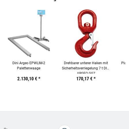
Dini Argeo EPWLIM-2
Drehbarer unterer Haken mit
Plat
Palettenwaage
Sicherheitsverriegelung 7 t DINI
ARGEO GG7
Preis:
19,44 €
2.130,10 €
inkl. 19% USt.
*
Preis:
19,44 €
170,17 €
inkl. 19% USt.
*
Preis:
19,44
€
inkl.
19%
USt.