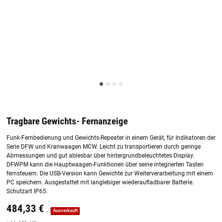
Tragbare Gewichts- Fernanzeige
Funk-Fernbedienung und Gewichts-Repeater in einem Gerät, für Indikatoren der
Serie DFW und Kranwaagen MCW. Leicht zu transportieren durch geringe
Abmessungen und gut ablesbar über hintergrundbeleuchtetes Display.
DFWPM kann die Hauptwaagen-Funktionen über seine integrierten Tasten
fernsteuern. Die USB-Version kann Gewichte zur Weiterverarbeitung mit einem
PC speichern. Ausgestattet mit langlebiger wiederaufladbarer Batterie.
Schutzart IP65.
484,33 €
Preis:
19,44 €
inkl. 19% USt.
Ausverkauft