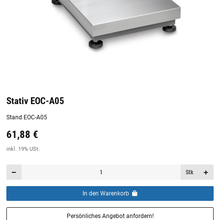
Stativ EOC-A05
Stand EOC-A05
61,88 €
Preis:
19,44 €
inkl. 19% USt.
inkl. 19% USt.
Stk
In den Warenkorb
Persönliches Angebot anfordern!