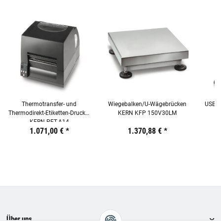
Thermotransfer- und
Wiegebalken/U-Wägebrücken
USB-B
Thermodirekt-Etiketten-Drucker
KERN KFP 150V30LM
KERN PET-A14
Preis:
19,44 €
1.071,00 €
inkl. 19% USt.
*
Preis:
19,44 €
1.370,88 €
inkl. 19% USt.
*
Preis:
19,44
€
inkl.
19%
USt.
Über uns