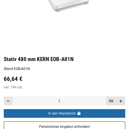
Stativ 480 mm KERN EOB-A01N
Stand EOB-A01N
66,64 €
Preis:
19,44 €
inkl. 19% USt.
inkl. 19% USt.
Stk
In den Warenkorb
Persönliches Angebot anfordern!