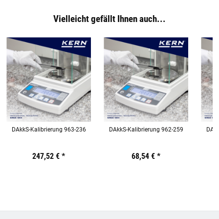
Vielleicht gefällt Ihnen auch...
DAkkS-Kalibrierung 963-236
DAkkS-Kalibrierung 962-259
DAkk
Preis:
19,44 €
247,52 €
inkl. 19% USt.
*
Preis:
19,44 €
68,54 €
inkl. 19% USt.
*
Preis:
19,44
€
inkl.
19%
USt.