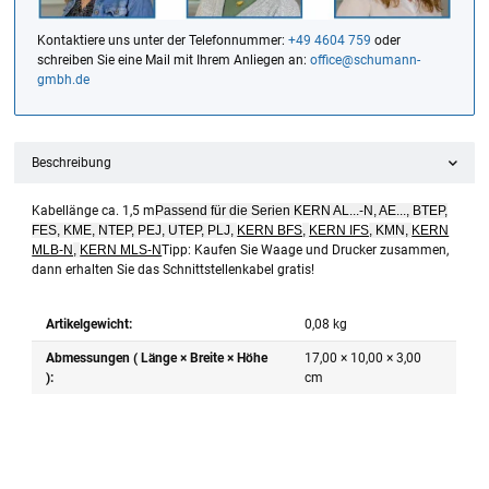
Kontaktiere uns unter der Telefonnummer:
+49 4604 759
oder
schreiben Sie eine Mail mit Ihrem Anliegen an:
office@schumann-
gmbh.de
Beschreibung
Kabellänge ca. 1,5 m
Passend für die Serien KERN AL...-N, AE..., BTEP,
FES, KME, NTEP, PEJ, UTEP, PLJ,
KERN BFS
,
KERN IFS
, KMN,
KERN
MLB-N
,
KERN MLS-N
Tipp: Kaufen Sie Waage und Drucker zusammen,
dann erhalten Sie das Schnittstellenkabel gratis!
Artikelgewicht:
0,08
kg
Abmessungen ( Länge × Breite × Höhe
17,00 × 10,00 × 3,00
):
cm