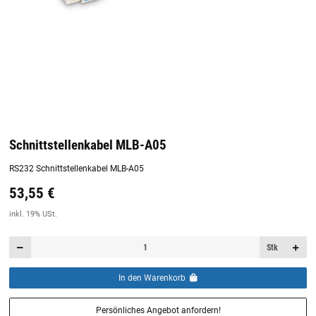
Schnittstellenkabel MLB-A05
RS232 Schnittstellenkabel MLB-A05
53,55 €
Preis:
19,44 €
inkl. 19% USt.
inkl. 19% USt.
Stk
In den Warenkorb
Persönliches Angebot anfordern!