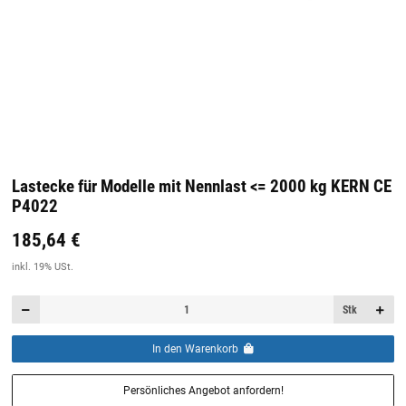
Lastecke für Modelle mit Nennlast <= 2000 kg KERN CE
P4022
185,64 €
Preis:
19,44 €
inkl. 19% USt.
inkl. 19% USt.
Stk
In den Warenkorb
Persönliches Angebot anfordern!