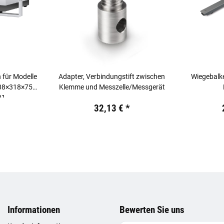
 für Modelle
Adapter, Verbindungstift zwischen
Wiegebal
308×318×75
Klemme und Messzelle/Messgerät
01
.
Preis:
19,44 €
inkl. 19% USt.
Preis:
19,44
32,13 €
*
Informationen
Bewerten Sie uns