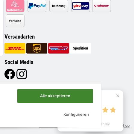
Versandarten
Social Media
Alle akzeptieren
4.8
Konfigurieren
Verified by
Move - JTL-Shop 5 Template
• Powered by
JTL-Shop