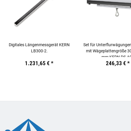
Digitales Längenmessgerät KERN
Set für Unterflurwägungen
LB300-2.
mit Wägeplattengröße 
mm KERN DS-A
Preis:
19,44 €
inkl. 19% USt.
Preis:
19,44 €
inkl. 19% USt
1.231,65 €
*
246,33 €
*