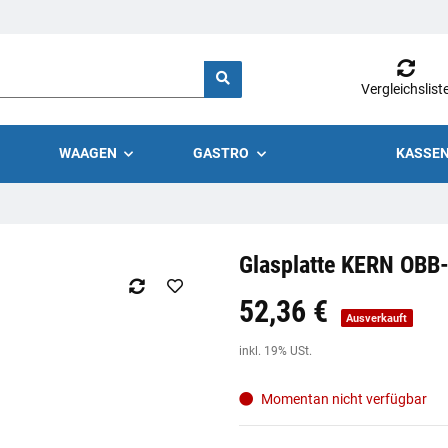
Vergleichslist
WAAGEN
GASTRO
KASSEN
Glasplatte KERN OBB
52,36 €
Preis:
19,44 €
inkl. 19% USt.
Ausverkauft
inkl. 19% USt.
Momentan nicht verfügbar