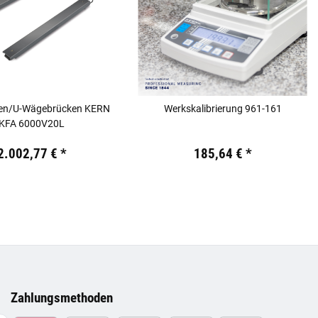
ken/U-Wägebrücken KERN
Werkskalibrierung 961-161
KFA 6000V20L
 €
inkl. 19% USt.
Preis:
19,44 €
inkl. 19% USt.
2.002,77 €
*
185,64 €
*
Zahlungsmethoden