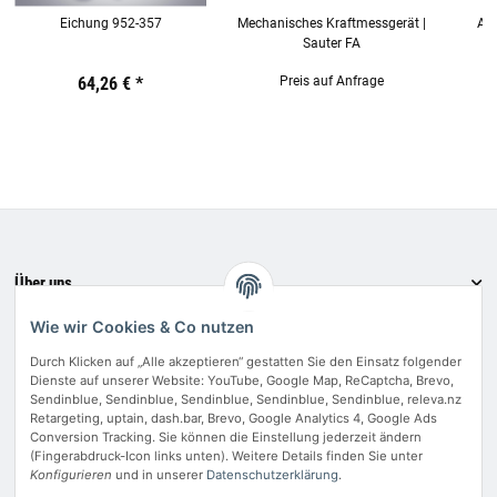
Eichung 952-357
Mechanisches Kraftmessgerät |
Arb
Sauter FA
Preis:
19,44 €
64,26 €
inkl. 19% USt.
*
Preis:
19,44 €
Preis auf Anfrage
inkl. 19% USt.
Preis:
19,44
€
inkl.
19%
USt.
Über uns
Informationen
Wie wir Cookies & Co nutzen
Bewerten Sie uns
Durch Klicken auf „Alle akzeptieren“ gestatten Sie den Einsatz folgender
Dienste auf unserer Website: YouTube, Google Map, ReCaptcha, Brevo,
Zahlungsmethoden
Sendinblue, Sendinblue, Sendinblue, Sendinblue, Sendinblue, releva.nz
Retargeting, uptain, dash.bar, Brevo, Google Analytics 4, Google Ads
Conversion Tracking. Sie können die Einstellung jederzeit ändern
(Fingerabdruck-Icon links unten). Weitere Details finden Sie unter
Konfigurieren
und in unserer
Datenschutzerklärung
.
Vertrag widerrufen