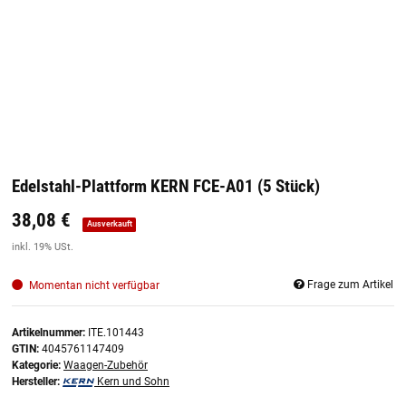
Edelstahl-Plattform KERN FCE-A01 (5 Stück)
38,08 €
Preis:
19,44 €
inkl. 19% USt.
Ausverkauft
inkl. 19% USt.
Frage zum Artikel
Momentan nicht verfügbar
Artikelnummer:
ITE.101443
GTIN:
4045761147409
Kategorie:
Waagen-Zubehör
Hersteller:
Kern und Sohn