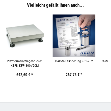
Vielleicht gefällt Ihnen auch...
Plattformen/Wägebrücken
DAkkS-Kalibrierung 961-252
C-Moun
KERN KFP 300V20M
Preis:
19,44 €
642,60 €
inkl. 19% USt.
*
Preis:
19,44 €
267,75 €
inkl. 19% USt.
*
Preis:
19,44
€
inkl.
19%
USt.