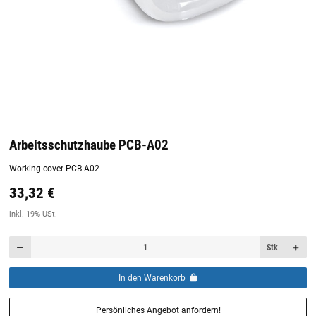
Arbeitsschutzhaube PCB-A02
Working cover PCB-A02
33,32 €
Preis:
19,44 €
inkl. 19% USt.
inkl. 19% USt.
Stk
In den Warenkorb
Persönliches Angebot anfordern!