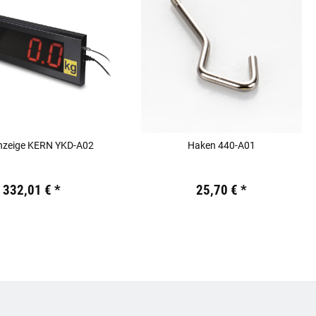
nzeige KERN YKD-A02
Haken 440-A01
 €
inkl. 19% USt.
Preis:
19,44 €
inkl. 19% USt.
332,01 €
*
25,70 €
*