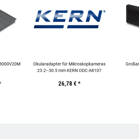
 3000V20M
Okularadapter für Mikroskopkameras
Großa
23.2–30.5 mm KERN ODC-A8107
.
Preis:
19,44 €
inkl. 19% USt.
Preis:
19,44
*
26,78 €
*