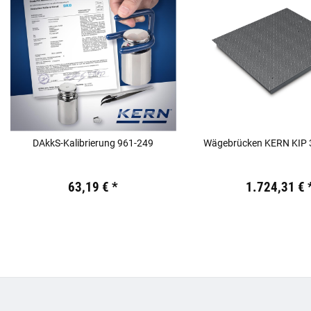
DAkkS-Kalibrierung 961-249
Wägebrücken KERN KIP
Preis:
19,44 €
inkl. 19% USt.
Preis:
19,44 €
inkl. 19% USt
63,19 €
*
1.724,31 €