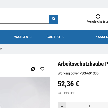
Vergleichslist
WAAGEN
GASTRO
KASSEN
05
Arbeitsschutzhaube
Working cover PBS-A01S05
52,36 €
Preis:
19,44 €
inkl. 19% USt.
inkl. 19% USt.