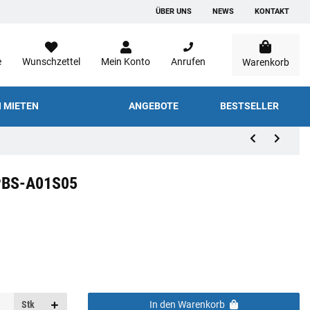
ÜBER UNS
NEWS
KONTAKT
e
Wunschzettel
Mein Konto
Anrufen
Warenkorb
 MIETEN
ANGEBOTE
BESTSELLER
 PBS-A01S05
Stk
In den Warenkorb