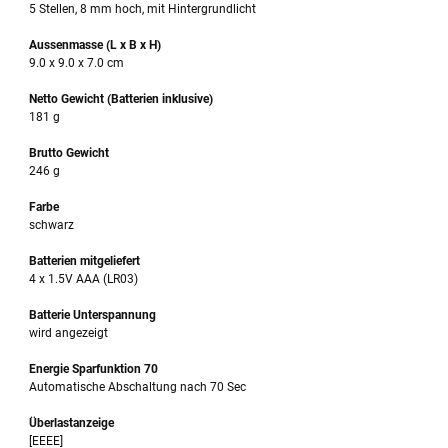
5 Stellen, 8 mm hoch, mit Hintergrundlicht
Aussenmasse (L x B x H)
9.0 x 9.0 x 7.0 cm
Netto Gewicht (Batterien inklusive)
181 g
Brutto Gewicht
246 g
Farbe
schwarz
Batterien mitgeliefert
4 x 1.5V AAA (LR03)
Batterie Unterspannung
wird angezeigt
Energie Sparfunktion 70
Automatische Abschaltung nach 70 Sec
Überlastanzeige
[EEEE]