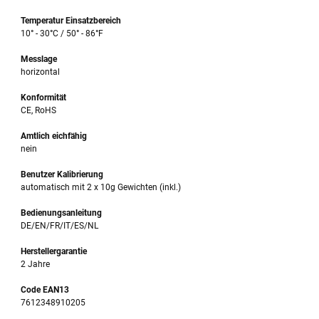
Temperatur Einsatzbereich
10° - 30°C / 50° - 86°F
Messlage
horizontal
Konformität
CE, RoHS
Amtlich eichfähig
nein
Benutzer Kalibrierung
automatisch mit 2 x 10g Gewichten (inkl.)
Bedienungsanleitung
DE/EN/FR/IT/ES/NL
Herstellergarantie
2 Jahre
Code EAN13
7612348910205