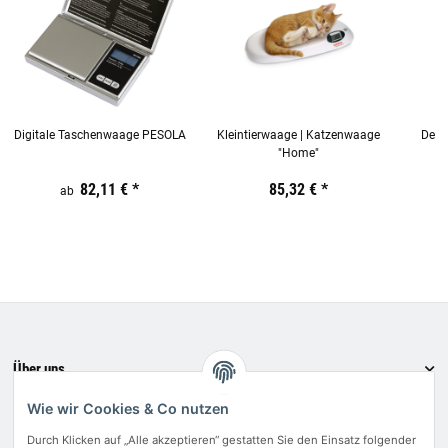
Digitale Taschenwaage PESOLA
Kleintierwaage | Katzenwaage
Dent
"Home"
Preis:
19,44 €
82,11 €
inkl. 19% USt.
*
Preis:
19,44 €
85,32 €
inkl. 19% USt.
*
Preis:
ab
19,44
€
inkl.
19%
USt.
Über uns
Informationen
Wie wir Cookies & Co nutzen
Bewerten Sie uns
Durch Klicken auf „Alle akzeptieren“ gestatten Sie den Einsatz folgender