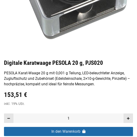
Digitale Karatwaage PESOLA 20 g, PJS020
PESOLA Karat-Waage 20 g mit 0,001 g Teilung, LED-beleuchteter Anzeige,
Zugluftschutz und Zubehörset (Edelsteinschale, 2×10-g-Gewichte, Pinzette) –
hochpräzise, kompakt und ideal für feinste Messungen.
153,51 €
Preis:
19,44 €
inkl. 19% USt.
inkl. 19% USt.
In den Warenkorb