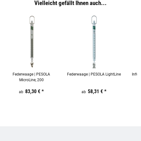
Vielleicht gefällt Ihnen auch...
Federwaage | PESOLA
Federwaage | PESOLA LightLine
Infu
MicroLine, 200
m
Preis:
19,44 €
83,30 €
inkl. 19% USt.
*
Preis:
19,44 €
58,31 €
inkl. 19% USt.
*
Preis:
ab
ab
19,44
€
inkl.
19%
USt.