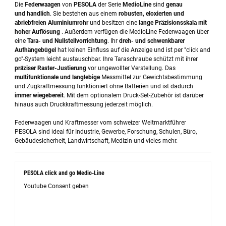
Die
Federwaagen
von
PESOLA
der Serie
MedioLine
sind
genau
und handlich
. Sie bestehen aus einem
robusten, eloxierten und
abriebfreien Aluminiumrohr
und besitzen eine
lange Präzisionsskala mit
hoher Auflösung
. Außerdem verfügen die MedioLine Federwaagen über
eine
Tara- und Nullstellvorrichtung
. Ihr
dreh- und schwenkbarer
Aufhängebügel
hat keinen Einfluss auf die Anzeige und ist per "click and
go"-System leicht austauschbar. Ihre Taraschraube schützt mit ihrer
präziser Raster-Justierung
vor ungewollter Verstellung. Das
multifunktionale und langlebige
Messmittel zur Gewichtsbestimmung
und Zugkraftmessung funktioniert ohne Batterien und ist dadurch
immer wiegebereit
. Mit dem optionalem Druck-Set-Zubehör ist darüber
hinaus auch Druckkraftmessung jederzeit möglich.
Federwaagen und Kraftmesser vom schweizer Weltmarktführer
PESOLA sind ideal für Industrie, Gewerbe, Forschung, Schulen, Büro,
Gebäudesicherheit, Landwirtschaft, Medizin und vieles mehr.
PESOLA click and go Medio-Line
Youtube Consent geben