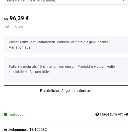
Bitte wählen Sie eine Variation.
96,39 €
Preis:
19,44 €
inkl. 19% USt.
ab
inkl. 19% USt.
x
Dieser Artikel hat Variationen. Wählen Sie bitte die gewünschte
Variation aus.
x
Falls Sie mehr als 15 Einheiten von diesem Produkt erwerben wollen,
kontaktieren Sie uns bitte.
Persönliches Angebot anfordern!
Frage zum Artikel
verfügbar
Artikelnummer:
ITE.100032