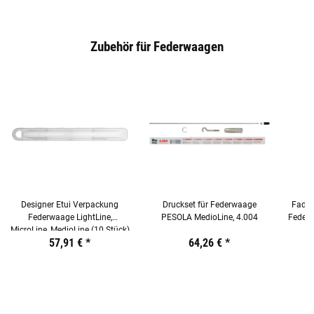
Zubehör für Federwaagen
Designer Etui Verpackung
Druckset für Federwaage
Faden
Federwaage LightLine,
PESOLA MedioLine, 4.004
Feder
MicroLine, MedioLine (10 Stück)
Preis:
19,44 €
57,91 €
inkl. 19% USt.
*
Preis:
19,44 €
64,26 €
inkl. 19% USt.
*
Preis:
19,44
€
inkl.
19%
USt.