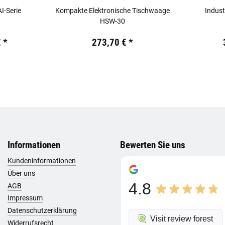
I-Serie
Kompakte Elektronische Tischwaage
Indus
HSW-30
.
Preis:
19,44 €
inkl. 19% USt.
Preis:
19,44
€
*
273,70 €
*
Informationen
Bewerten Sie uns
Kundeninformationen
Über uns
4.8
AGB
Impressum
Datenschutzerklärung
Visit review forest
Widerrufsrecht