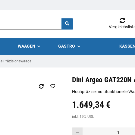
Vergleichslist
WAAGEN
GASTRO
KASSEN
he Präzisionswaage
Dini Argeo GAT220N 
Hochpräzise multifunktionelle Wa
1.649,34 €
Preis:
19,44 €
inkl. 19% USt.
inkl. 19% USt.