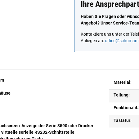
Ihre Ansprechpar
Haben Sie Fragen oder wünsch
Angebot? Unser Service-Team 
Kontaktiere uns unter der Te
Anliegen an:
office@schuman
mm
Material:
häuse
Teilung:
Funktionalit
Tastatur:
uchscreen-Anzeige der Serie 3590 oder Drucker
virtuelle serielle RS232-Schnittstelle
halten oder per Taste