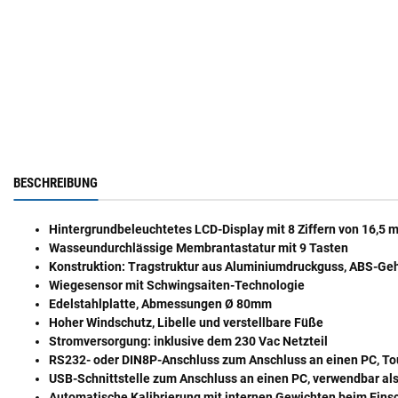
BESCHREIBUNG
Hintergrundbeleuchtetes LCD-Display mit 8 Ziffern von 16,5 
Wasseundurchlässige Membrantastatur mit 9 Tasten
Konstruktion: Tragstruktur aus Aluminiumdruckguss, ABS-Ge
Wiegesensor mit
Schwingsaiten-Technologie
Edelstahlplatte, Abmessungen Ø 80mm
Hoher Windschutz, Libelle und verstellbare Füße
Stromversorgung: inklusive dem 230 Vac Netzteil
RS232- oder DIN8P-Anschluss zum Anschluss an einen PC, To
USB-Schnittstelle zum Anschluss an einen PC, verwendbar als 
Automatische Kalibrierung mit internen Gewichten
beim Einsc