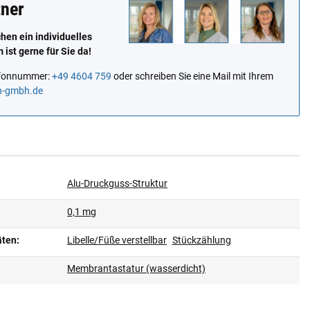
tner
en ein individuelles
ist gerne für Sie da!
lefonnummer:
+49 4604 759
oder schreiben Sie eine Mail mit Ihrem
n-gmbh.de
Alu-Druckguss-Struktur
0,1 mg
äten:
Libelle/Füße verstellbar
Stückzählung
Membrantastatur (wasserdicht)