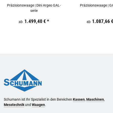
Präzisionswaage | Dini Argeo GAL-
Präzisionswaage | GA
serie
Preis:
19,44 €
inkl. 19% USt.
Preis:
19,44 €
inkl. 19% USt
1.499,40 €
*
1.087,66 
ab
ab
Schumann ist Ihr Spezialist in den Bereichen
Kassen
,
Maschinen
,
Messtechnik
und
Waagen
.