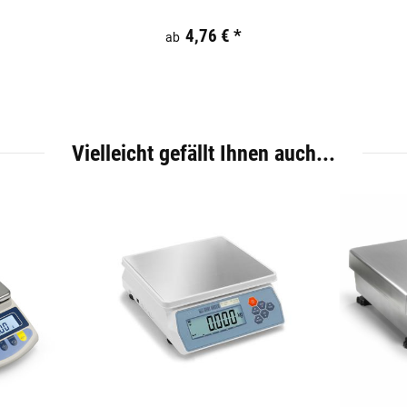
Preis:
19,44 €
inkl. 19% USt.
4,76 €
*
ab
Vielleicht gefällt Ihnen auch...