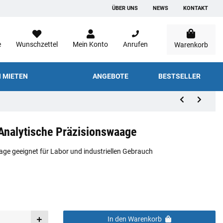
ÜBER UNS
NEWS
KONTAKT
e
Wunschzettel
Mein Konto
Anrufen
Warenkorb
 MIETEN
ANGEBOTE
BESTSELLER
Analytische Präzisionswaage
age geeignet für Labor und industriellen Gebrauch
In den Warenkorb