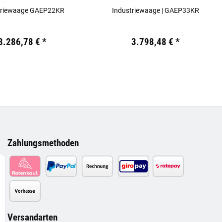
triewaage GAEP22KR
Industriewaage | GAEP33KR
 €
inkl. 19% USt.
Preis:
19,44 €
inkl. 19% USt.
3.286,78 €
*
3.798,48 €
*
Zahlungsmethoden
Versandarten