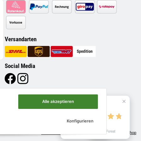
Versandarten
Social Media
Alle akzeptieren
4.8
Konfigurieren
Verified by
Move - JTL-Shop 5 Template
• Powered by
JTL-Shop