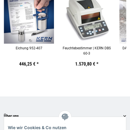
Eichung 952-407
Feuchtebestimmer | KERN DBS
DAkk
60-3
Preis:
19,44 €
446,25 €
inkl. 19% USt.
*
Preis:
19,44 €
1.570,80 €
inkl. 19% USt.
*
Preis:
19,44
€
inkl.
19%
USt.
Über uns
Informationen
Wie wir Cookies & Co nutzen