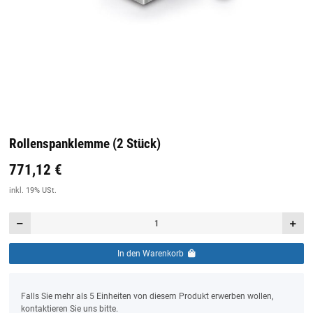
Rollenspanklemme (2 Stück)
771,12 €
Preis:
19,44 €
inkl. 19% USt.
inkl. 19% USt.
In den Warenkorb
x
Falls Sie mehr als 5 Einheiten von diesem Produkt erwerben wollen,
kontaktieren Sie uns bitte.