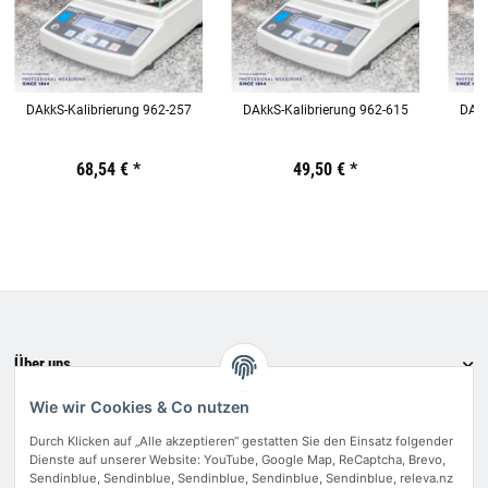
DAkkS-Kalibrierung 962-257
DAkkS-Kalibrierung 962-615
DAkk
Preis:
19,44 €
68,54 €
inkl. 19% USt.
*
Preis:
19,44 €
49,50 €
inkl. 19% USt.
*
Preis:
19,44
€
inkl.
19%
USt.
Über uns
Informationen
Wie wir Cookies & Co nutzen
Bewerten Sie uns
Durch Klicken auf „Alle akzeptieren“ gestatten Sie den Einsatz folgender
Dienste auf unserer Website: YouTube, Google Map, ReCaptcha, Brevo,
Zahlungsmethoden
Sendinblue, Sendinblue, Sendinblue, Sendinblue, Sendinblue, releva.nz