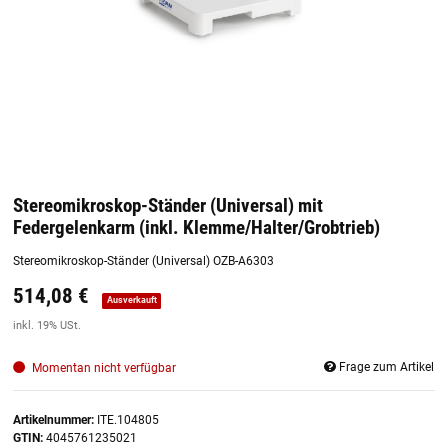
Stereomikroskop-Ständer (Universal) mit
Federgelenkarm (inkl. Klemme/Halter/Grobtrieb)
Stereomikroskop-Ständer (Universal) OZB-A6303
514,08 €
Preis:
19,44 €
inkl. 19% USt.
Ausverkauft
inkl. 19% USt.
Frage zum Artikel
Momentan nicht verfügbar
Artikelnummer:
ITE.104805
GTIN:
4045761235021