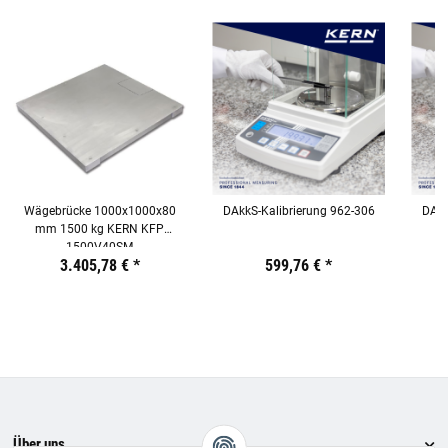
Wägebrücke 1000x1000x80
DAkkS-Kalibrierung 962-306
DAkk
mm 1500 kg KERN KFP
1500V40SM
Preis:
19,44 €
3.405,78 €
inkl. 19% USt.
*
Preis:
19,44 €
599,76 €
inkl. 19% USt.
*
Preis:
19,44
€
inkl.
19%
USt.
Über uns