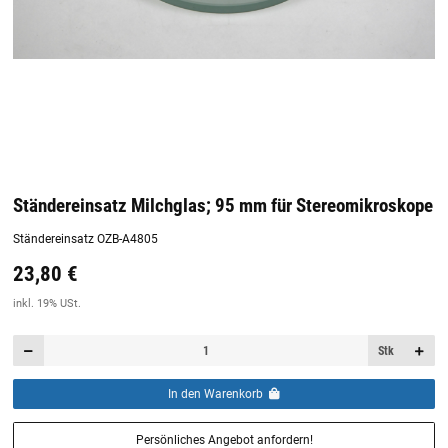
Ständereinsatz Milchglas; 95 mm für Stereomikroskope
Ständereinsatz OZB-A4805
23,80 €
Preis:
19,44 €
inkl. 19% USt.
inkl. 19% USt.
Stk
In den Warenkorb
Persönliches Angebot anfordern!