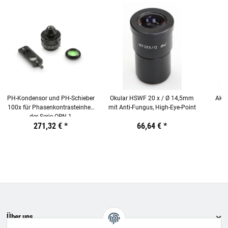
PH-Kondensor und PH-Schieber
Okular HSWF 20 x / Ø 14,5mm
Akku
100x für Phasenkontrasteinheit
mit Anti-Fungus, High-Eye-Point
der Serie OBN-1
Preis:
19,44 €
271,32 €
inkl. 19% USt.
*
Preis:
19,44 €
66,64 €
inkl. 19% USt.
*
Preis:
19,44
€
inkl.
19%
USt.
Über uns