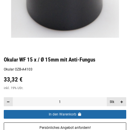
Okular WF 15 x / Ø 15mm mit Anti-Fungus
Okular OZB-A4103
33,32 €
Preis:
19,44 €
inkl. 19% USt.
inkl. 19% USt.
Stk
In den Warenkorb
Persönliches Angebot anfordern!