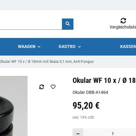
Vergleichslist
WAAGEN
GASTRO
KASSEN
Okular WF 10 x / Ø 18mm mit Skala 0,1 mm, Anti-Fungus
Okular WF 10 x / Ø 1
Okular OBB-A1464
95,20 €
Preis:
19,44 €
inkl. 19% USt.
inkl. 19% USt.