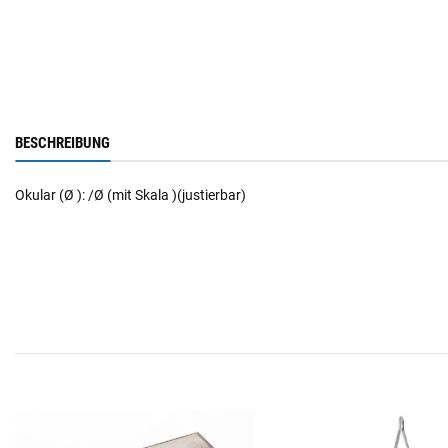
BESCHREIBUNG
Okular (Ø ): /Ø (mit Skala )(justierbar)