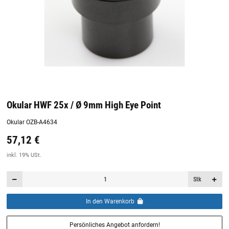
Okular HWF 25x / Ø 9mm High Eye Point
Okular OZB-A4634
57,12 €
Preis:
19,44 €
inkl. 19% USt.
inkl. 19% USt.
Stk
In den Warenkorb
Persönliches Angebot anfordern!