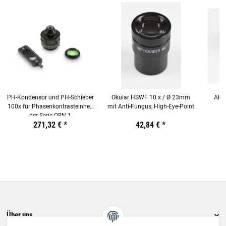
PH-Kondensor und PH-Schieber
Okular HSWF 10 x / Ø 23mm
Akku
100x für Phasenkontrasteinheit
mit Anti-Fungus, High-Eye-Point
der Serie OBN-1
Preis:
19,44 €
271,32 €
inkl. 19% USt.
*
Preis:
19,44 €
42,84 €
inkl. 19% USt.
*
Preis:
19,44
€
inkl.
19%
USt.
Über uns