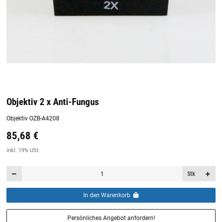
Objektiv 2 x Anti-Fungus
Objektiv OZB-A4208
85,68 €
Preis:
19,44 €
inkl. 19% USt.
inkl. 19% USt.
Stk
In den Warenkorb
Persönliches Angebot anfordern!