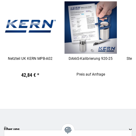
Netzteil UK KERN MPB-A02
DAkkS-Kalibrierung 920-25
Stere
Preis:
19,44 €
42,84 €
inkl. 19% USt.
*
Preis:
19,44 €
Preis auf Anfrage
inkl. 19% USt.
Preis:
19,44
€
inkl.
19%
USt.
Über uns