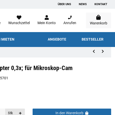
ÜBER UNS
NEWS
KONTAKT
e
Wunschzettel
Mein Konto
Anrufen
Warenkorb
 MIETEN
ANGEBOTE
BESTSELLER
ter 0,3x; für Mikroskop-Cam
A5701
Stk
In den Warenkorb