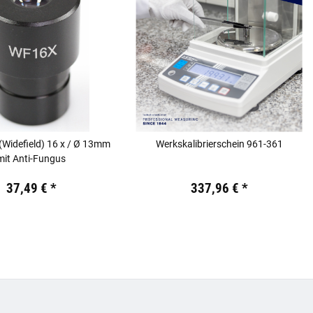
(Widefield) 16 x / Ø 13mm
Werkskalibrierschein 961-361
mit Anti-Fungus
 €
inkl. 19% USt.
Preis:
19,44 €
inkl. 19% USt.
37,49 €
*
337,96 €
*