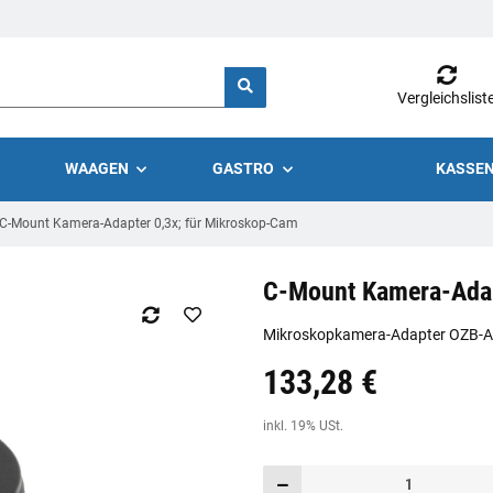
Vergleichslist
WAAGEN
GASTRO
KASSEN
C-Mount Kamera-Adapter 0,3x; für Mikroskop-Cam
C-Mount Kamera-Adap
Mikroskopkamera-Adapter OZB-
133,28 €
Preis:
19,44 €
inkl. 19% USt.
inkl. 19% USt.