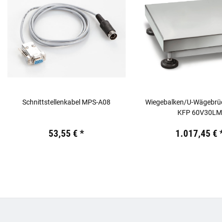
Schnittstellenkabel MPS-A08
Wiegebalken/U-Wägebrü
KFP 60V30L
Preis:
19,44 €
inkl. 19% USt.
Preis:
19,44 €
inkl. 19% USt
53,55 €
*
1.017,45 €