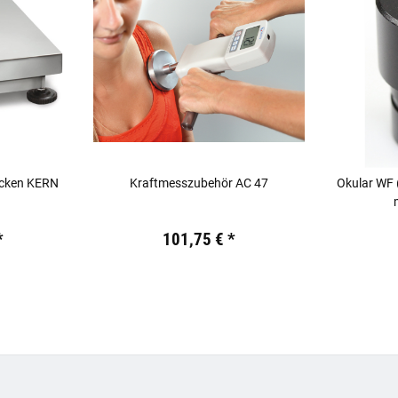
cken KERN
Kraftmesszubehör AC 47
Okular WF 
M
.
Preis:
19,44 €
inkl. 19% USt.
Preis:
19,44
*
101,75 €
*