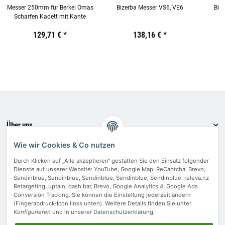
Messer 250mm für Berkel Omas
Bizerba Messer VS6, VE6
Biz
Scharfen Kadett mit Kante
V
Preis:
19,44 €
129,71 €
inkl. 19% USt.
*
Preis:
19,44 €
138,16 €
inkl. 19% USt.
*
Preis:
19,44
€
inkl.
19%
USt.
Über uns
Informationen
Wie wir Cookies & Co nutzen
Bewerten Sie uns
Durch Klicken auf „Alle akzeptieren“ gestatten Sie den Einsatz folgender
Dienste auf unserer Website: YouTube, Google Map, ReCaptcha, Brevo,
Zahlungsmethoden
Sendinblue, Sendinblue, Sendinblue, Sendinblue, Sendinblue, releva.nz
Retargeting, uptain, dash.bar, Brevo, Google Analytics 4, Google Ads
Conversion Tracking. Sie können die Einstellung jederzeit ändern
(Fingerabdruck-Icon links unten). Weitere Details finden Sie unter
Konfigurieren
und in unserer
Datenschutzerklärung
.
Vertrag widerrufen