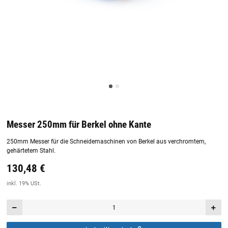
Messer 250mm für Berkel ohne Kante
250mm Messer für die Schneidemaschinen von Berkel aus verchromtem,
gehärtetem Stahl.
130,48 €
Preis:
19,44 €
inkl. 19% USt.
inkl. 19% USt.