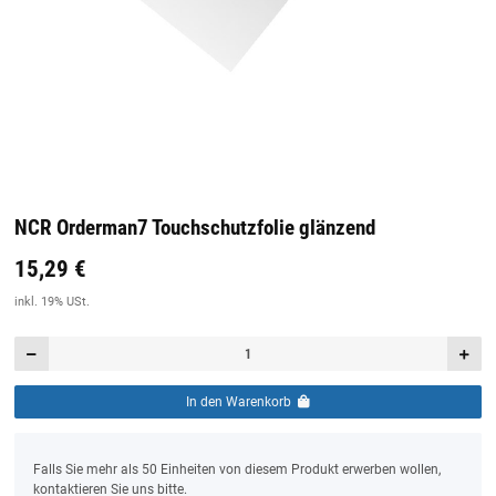
NCR Orderman7 Touchschutzfolie glänzend
15,29 €
Preis:
19,44 €
inkl. 19% USt.
inkl. 19% USt.
In den Warenkorb
x
Falls Sie mehr als 50 Einheiten von diesem Produkt erwerben wollen,
kontaktieren Sie uns bitte.