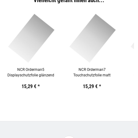
Vielleicht gefällt Ihnen auch...
NCR Orderman5
NCR Orderman7
Displayschutzfolie glänzend
Touchschutzfolie matt
Di
Preis:
19,44 €
15,29 €
inkl. 19% USt.
*
Preis:
19,44 €
15,29 €
inkl. 19% USt.
*
Preis:
19,44
€
inkl.
19%
USt.