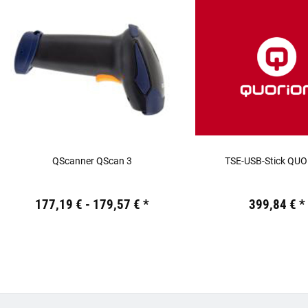
QScanner QScan 3
TSE-USB-Stick QU
Preis:
19,44 €
inkl. 19% USt.
Preis:
19,44 €
inkl. 19% USt
177,19 € -
179,57 €
*
399,84 €
*