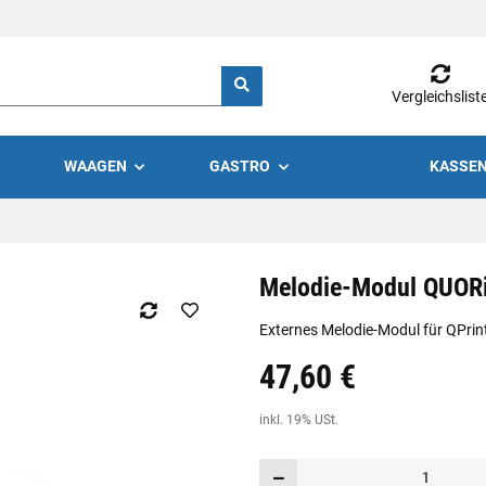
Vergleichslist
WAAGEN
GASTRO
KASSEN
Melodie-Modul QUORi
Externes Melodie-Modul für QPrin
47,60 €
Preis:
19,44 €
inkl. 19% USt.
inkl. 19% USt.