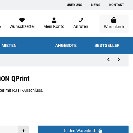
ÜBER UNS
NEWS
KONTAKT
e
Wunschzettel
Mein Konto
Anrufen
Warenkorb
 MIETEN
ANGEBOTE
BESTSELLER
ON QPrint
ter mit RJ11-Anschluss.
In den Warenkorb