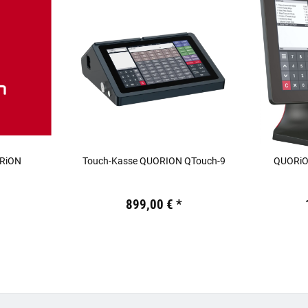
ORiON
Touch-Kasse QUORION QTouch-9
QUORiON
.
Preis:
19,44 €
inkl. 19% USt.
Preis:
19,44
899,00 €
*