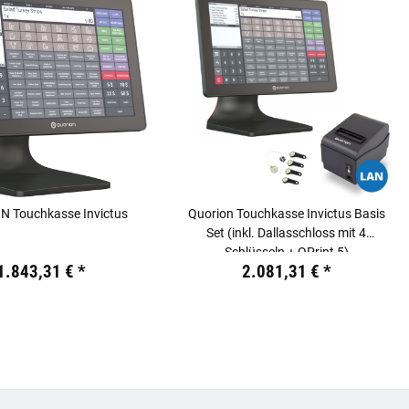
 Touchkasse Invictus
Quorion Touchkasse Invictus Basis
Set (inkl. Dallasschloss mit 4
Schlüsseln + QPrint 5)
 €
inkl. 19% USt.
Preis:
19,44 €
inkl. 19% USt.
1.843,31 €
*
2.081,31 €
*