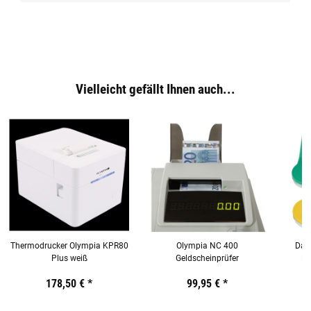
Vielleicht gefällt Ihnen auch...
Thermodrucker Olympia KPR80
Olympia NC 400
Dall
Plus weiß
Geldscheinprüfer
Ka
Preis:
19,44 €
178,50 €
inkl. 19% USt.
*
Preis:
19,44 €
99,95 €
inkl. 19% USt.
*
Preis:
19,44
€
inkl.