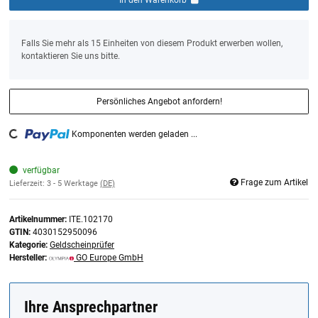
x
Falls Sie mehr als 15 Einheiten von diesem Produkt erwerben wollen,
kontaktieren Sie uns bitte.
Persönliches Angebot anfordern!
ding...
Komponenten werden geladen ...
verfügbar
Frage zum Artikel
Lieferzeit:
3 - 5 Werktage
(DE)
Artikelnummer:
ITE.102170
GTIN:
4030152950096
Kategorie:
Geldscheinprüfer
Hersteller:
GO Europe GmbH
Ihre Ansprechpartner