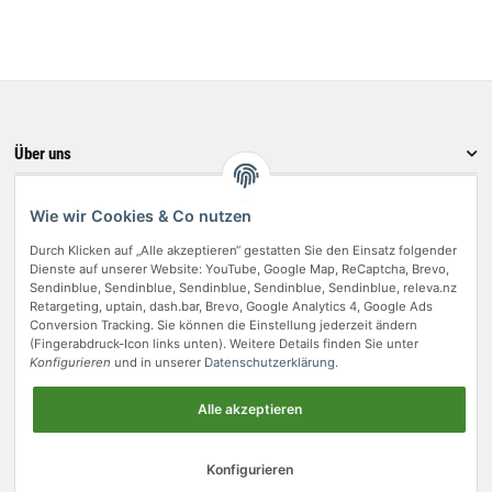
19%
USt.
Über uns
Informationen
Wie wir Cookies & Co nutzen
Bewerten Sie uns
Durch Klicken auf „Alle akzeptieren“ gestatten Sie den Einsatz folgender
Zahlungsmethoden
Dienste auf unserer Website: YouTube, Google Map, ReCaptcha, Brevo,
Sendinblue, Sendinblue, Sendinblue, Sendinblue, Sendinblue, releva.nz
Retargeting, uptain, dash.bar, Brevo, Google Analytics 4, Google Ads
Conversion Tracking. Sie können die Einstellung jederzeit ändern
(Fingerabdruck-Icon links unten). Weitere Details finden Sie unter
Vertrag widerrufen
Konfigurieren
und in unserer
Datenschutzerklärung
.
Alle akzeptieren
* Alle Preise inkl. gesetzlicher USt..
Move - JTL-Shop 5 Template
• Powered by
JTL-Shop
Konfigurieren