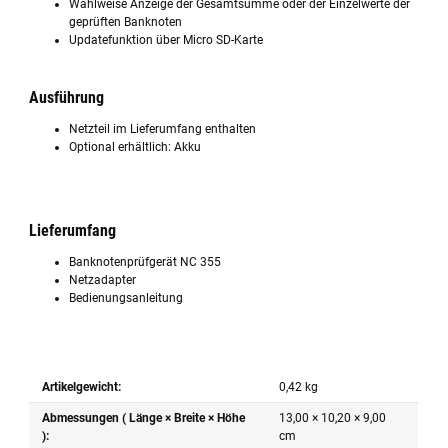
Wahlweise Anzeige der Gesamtsumme oder der Einzelwerte der
geprüften Banknoten
Updatefunktion über Micro SD-Karte
Ausführung
Netzteil im Lieferumfang enthalten
Optional erhältlich: Akku
Lieferumfang
Banknotenprüfgerät NC 355
Netzadapter
Bedienungsanleitung
Artikelgewicht:
0,42
kg
Abmessungen ( Länge × Breite × Höhe
13,00 × 10,20 × 9,00
):
cm