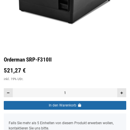
Orderman SRP-F310II
521,27 €
Preis:
19,44 €
inkl. 19% USt.
inkl. 19% USt.
In den Warenkorb
x
Falls Sie mehr als 5 Einheiten von diesem Produkt erwerben wollen,
kontaktieren Sie uns bitte.