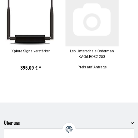
Xplore Signalverstärker
Leo Unterschale Orderman
KAOrLEO32-253
Preis:
19,44 €
395,09 €
inkl. 19% USt.
*
Preis:
19,44 €
Preis auf Anfrage
inkl. 19% USt.
Preis:
19,44
€
inkl.
19%
USt.
Über uns
Informationen