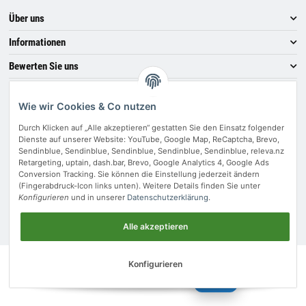
Über uns
Informationen
Bewerten Sie uns
Zahlungsmethoden
Wie wir Cookies & Co nutzen
Durch Klicken auf „Alle akzeptieren“ gestatten Sie den Einsatz folgender
Dienste auf unserer Website: YouTube, Google Map, ReCaptcha, Brevo,
Vertrag widerrufen
Sendinblue, Sendinblue, Sendinblue, Sendinblue, Sendinblue, releva.nz
Retargeting, uptain, dash.bar, Brevo, Google Analytics 4, Google Ads
Conversion Tracking. Sie können die Einstellung jederzeit ändern
(Fingerabdruck-Icon links unten). Weitere Details finden Sie unter
* Alle Preise inkl. gesetzlicher USt..
Konfigurieren
und in unserer
Datenschutzerklärung
.
Move - JTL-Shop 5 Template
• Powered by
JTL-Shop
Alle akzeptieren
Konfigurieren